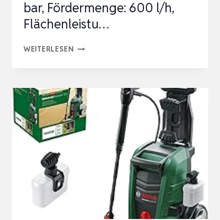
bar, Fördermenge: 600 l/h,
Flächenleistu…
KÄRCHER
WEITERLESEN
HOCHDRUCKREINIGER
K
7
WCM
FJ,
DRUCK:
MAX.
180
BAR,
FÖRDERMENGE:
600