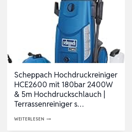
L/H,
ELEKTRISCHER
HOCHDRUCKREINIGER
MIT
7
M
HOCHDRUCKSCHLA…
Scheppach Hochdruckreiniger
HCE2600 mit 180bar 2400W
& 5m Hochdruckschlauch |
Terrassenreiniger s…
SCHEPPACH
WEITERLESEN
HOCHDRUCKREINIGER