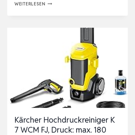
HOCHDRUCKREINIGER
WEITERLESEN
200
BAR,
TOUCHSCREEN
8-
STUFIGER,
6-
IN-
1-
DÜSE,
DRUCK:
100-
200BAR,
Kärcher Hochdruckreiniger K
FÖRDERMENGE:
7 WCM FJ, Druck: max. 180
…