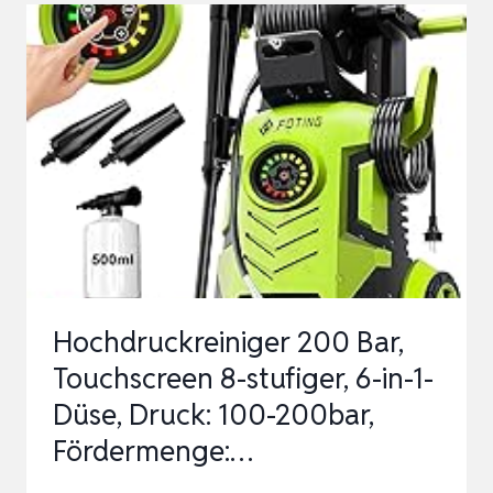
2
HORIZONTAL
VPS,
DRUCK:
MAX.
110
BAR,
FÖRDERMENGE:
360
L/H,
Hochdruckreiniger 200 Bar,
FLÄCH…
Touchscreen 8-stufiger, 6-in-1-
Düse, Druck: 100-200bar,
Fördermenge:…