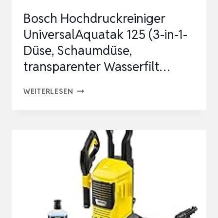
L/H,
Bosch Hochdruckreiniger
FLÄCHENLEISTU…
UniversalAquatak 125 (3-in-1-
Düse, Schaumdüse,
transparenter Wasserfilt…
BOSCH
WEITERLESEN
HOCHDRUCKREINIGER
UNIVERSALAQUATAK
125
(3-
IN-
1-
DÜSE,
SCHAUMDÜSE,