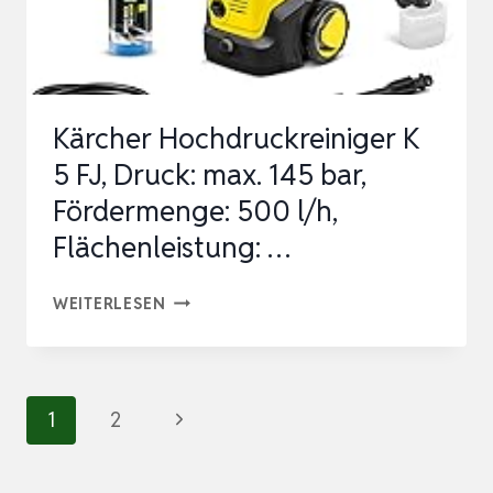
TRANSPARENTER
WASSERFILT…
Kärcher Hochdruckreiniger K
5 FJ, Druck: max. 145 bar,
Fördermenge: 500 l/h,
Flächenleistung: …
KÄRCHER
WEITERLESEN
HOCHDRUCKREINIGER
K
5
Seitennavigation
Nächste
1
2
FJ,
Seite
DRUCK: