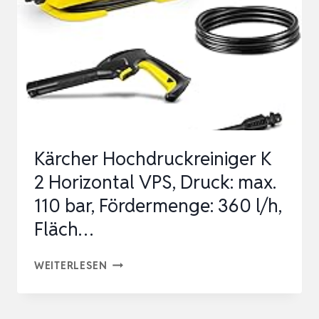
120
PREMIUM
KIT
(1500
W,
HAUS-
UND
Kärcher Hochdruckreiniger K
AUTO-
2 Horizontal VPS, Druck: max.
KIT
110 bar, Fördermenge: 360 l/h,
EN…
Fläch…
KÄRCHER
WEITERLESEN
HOCHDRUCKREINIGER
K