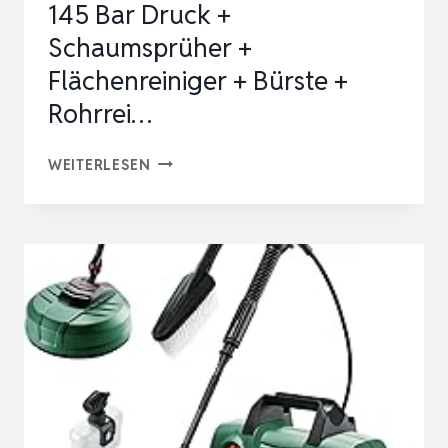
145 Bar Druck +
500ML
Schaumsprüher +
SC…
Flächenreiniger + Bürste +
Rohrrei…
NILFISK
WEITERLESEN
HOCHDRUCKREINIGER
E
145
BAR
DRUCK
+
SCHAUMSPRÜHER
+
FLÄCHENREINIGER