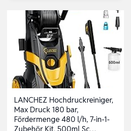
HCE2600
MIT
180BAR
2400W
&
5M
HOCHDRUCKSCHLAUCH
|
TERRASSENREINIGER
S…
LANCHEZ Hochdruckreiniger,
Max Druck 180 bar,
Fördermenge 480 l/h, 7-in-1-
Zubehör Kit, 500ml Sc…