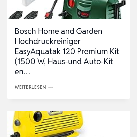
+
BÜRSTE
+
Bosch Home and Garden
ROHRREI…
Hochdruckreiniger
EasyAquatak 120 Premium Kit
(1500 W, Haus-und Auto-Kit
en…
BOSCH
WEITERLESEN
HOME
AND
GARDEN
HOCHDRUCKREINIGER
EASYAQUATAK