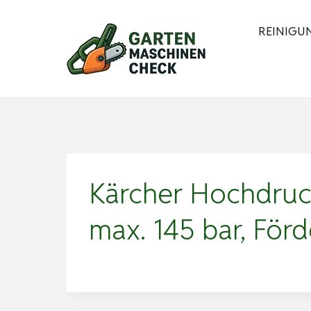
Zum
Inhalt
REINIGU
springen
Kärcher Hochdruck
max. 145 bar, För