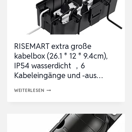
ÜR E
LEKTROANSCHLÜSSE I
M…
RISEMART extra große
kabelbox (26.1 * 12 * 9.4cm),
IP54 wasserdicht ，6
Kabeleingänge und -aus…
RISEMART
WEITERLESEN
EXTRA
GROSSE K
ABELBOX (
26.1 *