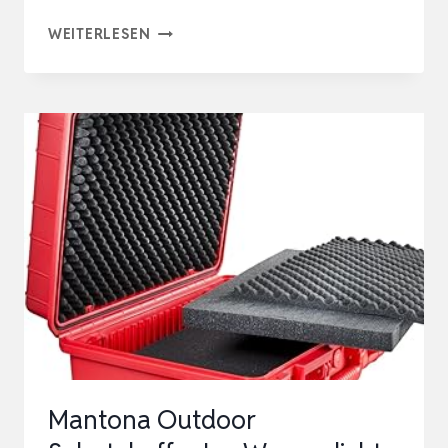
KABELBOX
WEITERLESEN
WASSERDICHT,
AUSSENBEREICH E
LEKTROBOX I
P54 W
ASSERDICHT S
CHÜTZEN S
TECKDOSE 6
K
ABELEINGÄ…
Mantona Outdoor