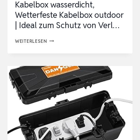
Kabelbox wasserdicht,
Wetterfeste Kabelbox outdoor
| Ideal zum Schutz von Verl…
RESTMO
WEITERLESEN
MEDIUM
IP54
KABELBOX
WASSERDICHT,
WETTERFESTE
KABELBOX
OUTDOOR
|
IDEAL
ZUM