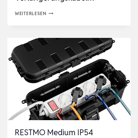
AUSSENBEREICH E
WEITERLESEN
LEKTROBOX,IP54 W
ASSERDICHTE O
UTDOOR O
UTLET C
OVERS, W
ETTERFESTE V
ERLÄNGERUNGSKABEL…
RESTMO Medium IP54