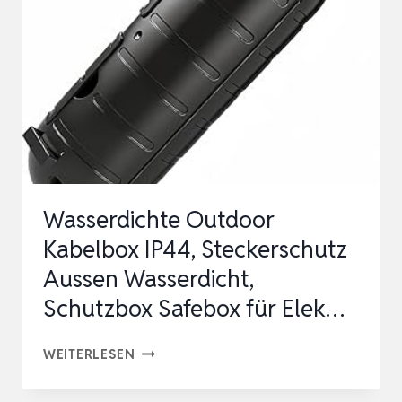
1
2 *
9
.4CM), I
P54 W
ASSERDICHT ，
6
K
Wasserdichte Outdoor
ABELEINGÄNGE U
Kabelbox IP44, Steckerschutz
ND -
Aussen Wasserdicht,
A
Schutzbox Safebox für Elek…
US…
WASSERDICHTE
WEITERLESEN
OUTDOOR