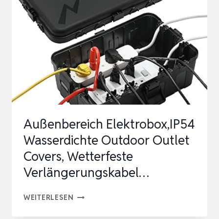
4×7,5×5,5CM), I
P54 W
ASSERDI…
Außenbereich Elektrobox,IP54
Wasserdichte Outdoor Outlet
Covers, Wetterfeste
Verlängerungskabel…
AUSSENBEREICH E
WEITERLESEN
LEKTROBOX,IP54 W