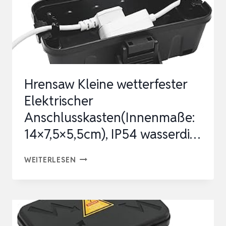
Hrensaw Kleine wetterfester
Elektrischer
Anschlusskasten(Innenmaße:
14×7,5×5,5cm), IP54 wasserdi…
HRENSAW
WEITERLESEN
KLEINE
WETTERFESTER
ELEKTRISCHER
ANSCHLUSSKASTEN(INNENMASSE: 1