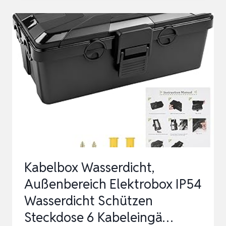
KABELBOX
IP44,
STECKERSCHUTZ
AUSSEN
WASSERDICHT,
SCHUTZBOX
SAFEBOX
FÜR
ELEK…
Kabelbox Wasserdicht,
Außenbereich Elektrobox IP54
Wasserdicht Schützen
Steckdose 6 Kabeleingä…