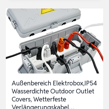
ASSERDICHTE O
UTDOOR O
UTLET C
OVERS, W
ETTERFESTE V
ERLÄNGERUNGSKABEL…
Außenbereich Elektrobox,IP54
Wasserdichte Outdoor Outlet
Covers, Wetterfeste
Verlängerungskabel…