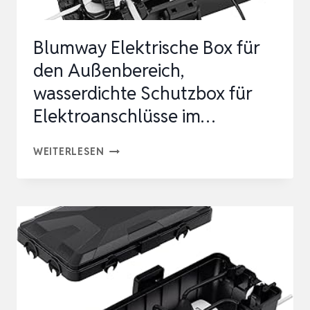
SCHUTZ
VON
Blumway Elektrische Box für
VERL…
den Außenbereich,
wasserdichte Schutzbox für
Elektroanschlüsse im…
BLUMWAY
WEITERLESEN
ELEKTRISCHE
BOX
FÜR
DEN
AUSSENBEREICH, W
ASSERDICHTE S
CHUTZBOX F