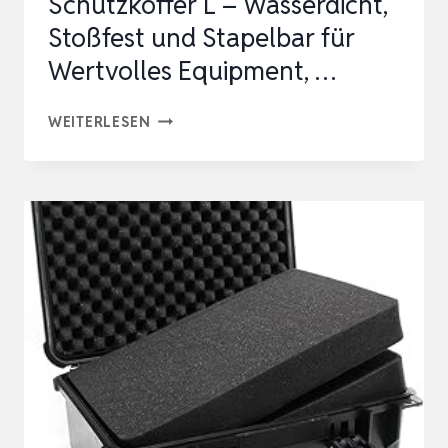
Schutzkoffer L – Wasserdicht,
Stoßfest und Stapelbar für
Wertvolles Equipment, …
MANTONA
WEITERLESEN
OUTDOOR
SCHUTZKOFFER
L
–
WASSERDICHT,
STOSSFEST U
ND S
TAPELBAR F
ÜR W
ERTVOLLES E