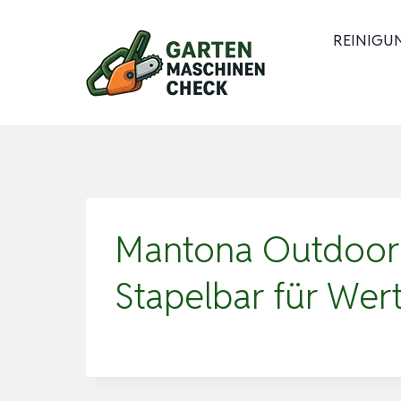
Zum
Inhalt
REINIGU
springen
Mantona Outdoor S
Stapelbar für Wer