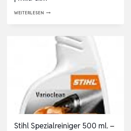
10
WEITERLESEN
LITER
MASCHINENREINIGER
|
EFFIZIENTER
WERKSTATTREINIGER
FÜR
WERKZEUGE
UND
MASCHINEN
|
MILD-
AL…
Stihl Spezialreiniger 500 ml. –