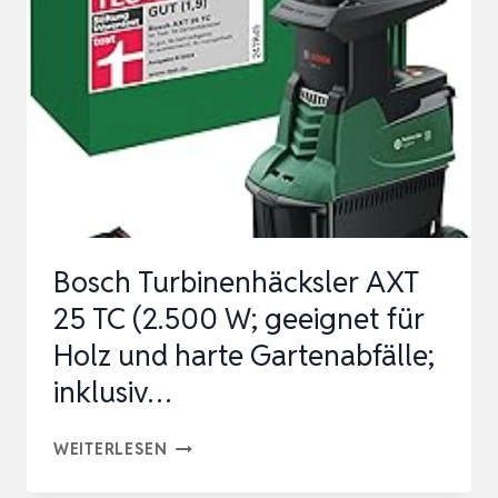
(2.500
W;
GEEIGNET
FÜR
HOLZ
UND
HARTE
GARTENABFÄLLE;
Bosch Turbinenhäcksler AXT
INTEGRIE…
25 TC (2.500 W; geeignet für
Holz und harte Gartenabfälle;
inklusiv…
BOSCH
WEITERLESEN
TURBINENHÄCKSLER