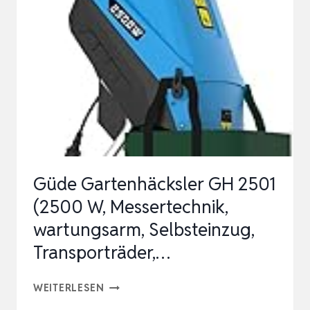
ILH
3000
A,
LEISE
ROBUST
WARTUNGSARM,
STARK…
Güde Gartenhäcksler GH 2501
(2500 W, Messertechnik,
wartungsarm, Selbsteinzug,
Transporträder,…
GÜDE
WEITERLESEN
GARTENHÄCKSLER