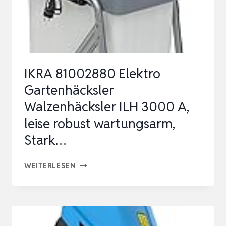
ML
IKRA 81002880 Elektro
Gartenhäcksler
Walzenhäcksler ILH 3000 A,
leise robust wartungsarm,
Stark…
IKRA
WEITERLESEN
81002880
ELEKTRO
GARTENHÄCKSLER
WALZENHÄCKSLER