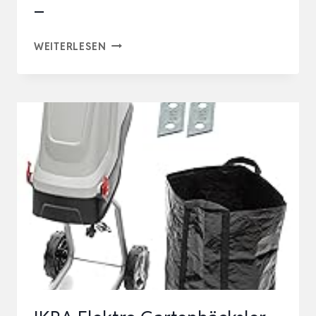
–
STIHL
WEITERLESEN
SPEZIALREINIGER
500
ML.
–
–