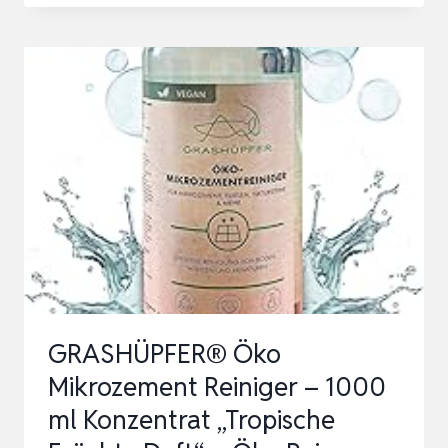
GH
2501
(2500
W,
MESSERTECHNIK,
WARTUNGSARM,
SELBSTEINZUG,
TRANSPORTRÄDER,
…
GRASHÜPFER® Öko
Mikrozement Reiniger – 1000
ml Konzentrat „Tropische