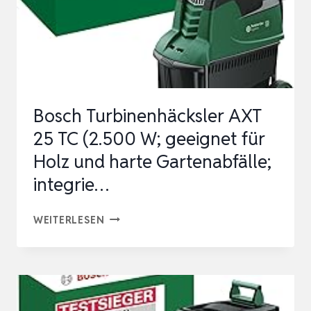
Bosch Turbinenhäcksler AXT
25 TC (2.500 W; geeignet für
Holz und harte Gartenabfälle;
integrie…
BOSCH
WEITERLESEN
TURBINENHÄCKSLER
AXT
25
TC