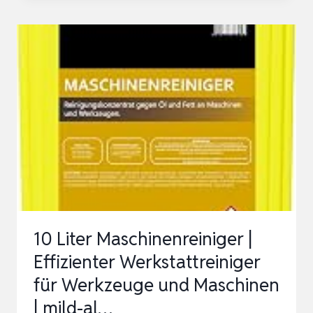
AXT
25
TC
(2.500
W;
GEEIGNET
FÜR
HOLZ
UND
HARTE
GARTENABFÄLLE;
10 Liter Maschinenreiniger |
INKLUSIV…
Effizienter Werkstattreiniger
für Werkzeuge und Maschinen
| mild-al…