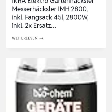
IKRA Elektro Gartenhäcksler
Messerhäcksler IMH 2800,
inkl. Fangsack 45l, 2800W,
inkl. 2x Ersatz…
IKRA
WEITERLESEN
ELEKTRO
GARTENHÄCKSLER
MESSERHÄCKSLER
IMH
2800,
INKL.
FANGSACK
45L,
2800W,