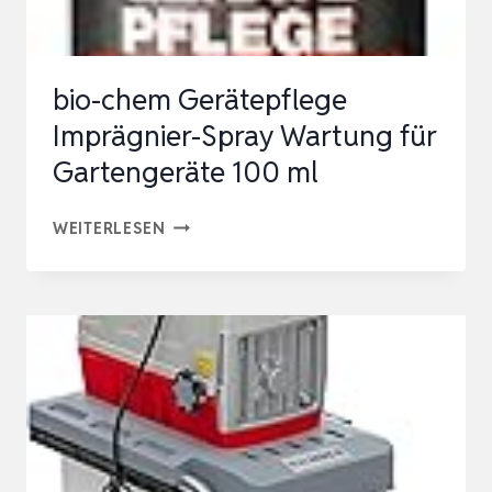
INKL.
2X
ERSATZ…
bio-chem Gerätepflege
Imprägnier-Spray Wartung für
Gartengeräte 100 ml
BIO-
WEITERLESEN
CHEM
GERÄTEPFLEGE
IMPRÄGNIER-
SPRAY
WARTUNG
FÜR
GARTENGERÄTE
100