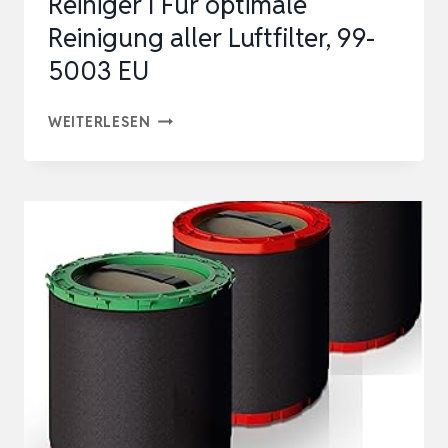
Reiniger I Für optimale
Reinigung aller Luftfilter, 99-
5003 EU
K&N
WEITERLESEN
FILTER
REINIGUNGSKIT
I
ÖL
&
REINIGER
I
FÜR
OPTIMALE
REINIGUNG