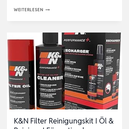
FENWI
WEITERLESEN
10M
TELESKOP
DACHRINNENREINIGER
SET
MIT
ALU
TELESKOPSTANGE,
EDELSTAHL-
DACHRINNENSCHAUFEL
UN…
K&N Filter Reinigungskit I Öl &