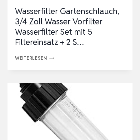
Wasserfilter Gartenschlauch,
3/4 Zoll Wasser Vorfilter
Wasserfilter Set mit 5
Filtereinsatz + 2 S…
WASSERFILTER
WEITERLESEN
GARTENSCHLAUCH,
3/4
ZOLL
WASSER
VORFILTER
WASSERFILTER
SET
MIT