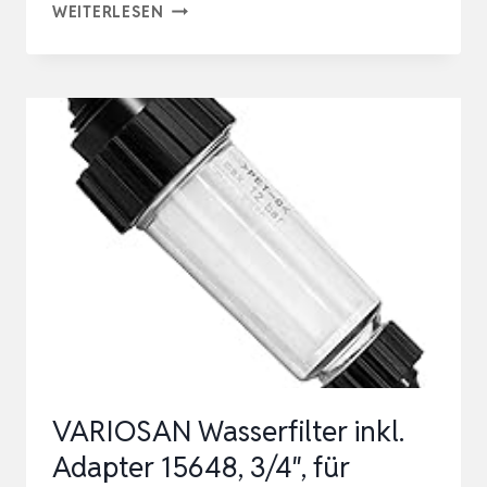
WASSERFILTER
WEITERLESEN
GARTENSCHLAUCH
SET,
2
STÜCK
3/4
ZOLL
WASSER
VORFILTER
WASSERFILTER
MIT
6
FILTEREINS…
VARIOSAN Wasserfilter inkl.
Adapter 15648, 3/4″, für