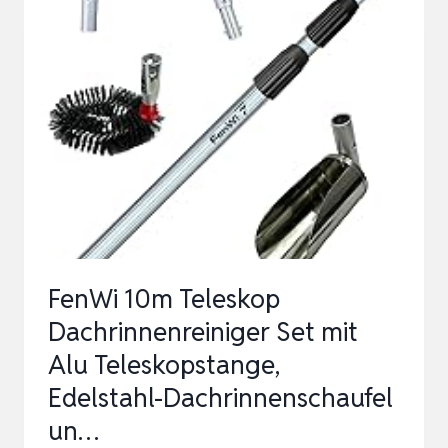
UNIVERSAL-
REINIGUNGSWERKZEUGE
VOM
BODEN,
LAUBBLÄSER-
AUFSA…
FenWi 10m Teleskop
Dachrinnenreiniger Set mit
Alu Teleskopstange,
Edelstahl-Dachrinnenschaufel
un…