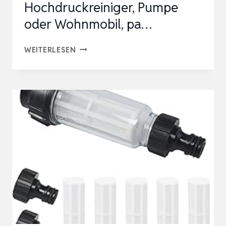
Hochdruckreiniger, Pumpe
oder Wohnmobil, pa…
VARIOSAN
WEITERLESEN
WASSERFILTER
INKL.
ADAPTER
15648,
3/4″,
FÜR
HOCHDRUCKREINIGER,
PUMPE
ODER
WOHNMOBIL,
PA…