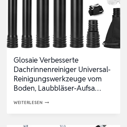
FÜR
HOCHDRUCKREINIGER,
PUMPE
ODER
WOHNMOBIL,
PA…
Glosaie Verbesserte
Dachrinnenreiniger Universal-
Reinigungswerkzeuge vom
Boden, Laubbläser-Aufsa…
GLOSAIE
WEITERLESEN
VERBESSERTE
DACHRINNENREINIGER