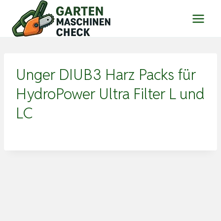
Zum
Inhalt
springen
Unger DIUB3 Harz Packs für
HydroPower Ultra Filter L und
LC