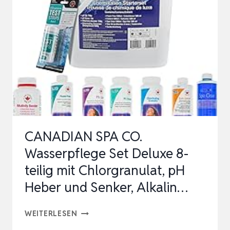
REINIGER
1
L
–
KARTUSCHENREINIGER
–
FÜR
WHIRLPOOL
CANADIAN SPA CO.
FILTERKARTUS…
Wasserpflege Set Deluxe 8-
teilig mit Chlorgranulat, pH
Heber und Senker, Alkalin…
CANADIAN
WEITERLESEN
SPA