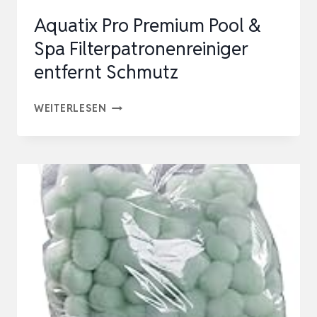
LUFTFILTER,
Aquatix Pro Premium Pool &
99-
Spa Filterpatronenreiniger
5003
entfernt Schmutz
EU,
…
AQUATIX
WEITERLESEN
PRO
PREMIUM
POOL
&
SPA
FILTERPATRONENREINIGER
ENTFERNT
SCHMUTZ