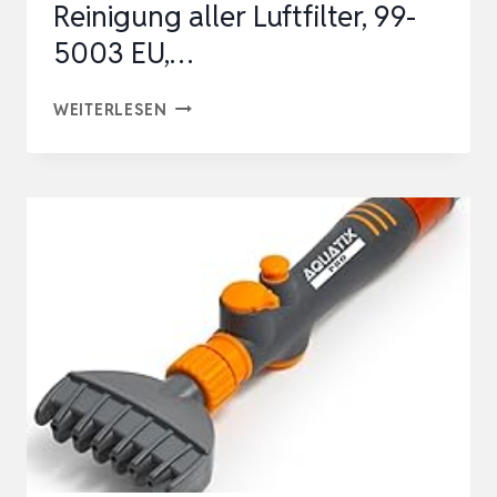
Reinigung aller Luftfilter, 99-
5003 EU,…
K&N
WEITERLESEN
FILTER
REINIGUNGSKIT
I
ÖL
&
REINIGER
I
FÜR
OPTIMALE
REINIGUNG
ALLER