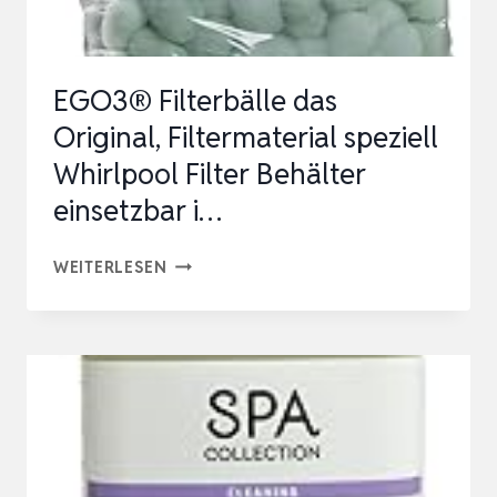
EGO3® Filterbälle das
Original, Filtermaterial speziell
Whirlpool Filter Behälter
einsetzbar i…
EGO3®
WEITERLESEN
FILTERBÄLLE
DAS
ORIGINAL,
FILTERMATERIAL
SPEZIELL
WHIRLPOOL