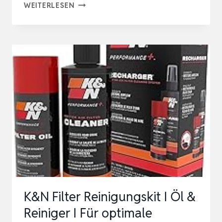
K&N
WEITERLESEN
AEROSOL
LADEGERÄT
FILTERPFLEGE-
SET,
3PACK
(AEROSOL
KIT),
3PACK
(AEROSOL
KIT)
K&N Filter Reinigungskit I Öl &
Reiniger I Für optimale