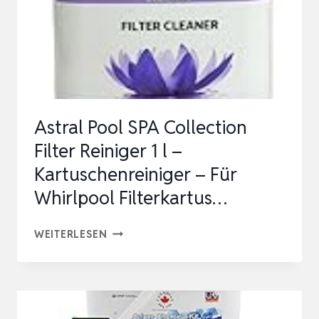
FILTER
BEHÄLTER
EINSETZBAR
I…
Astral Pool SPA Collection
Filter Reiniger 1 l –
Kartuschenreiniger – Für
Whirlpool Filterkartus…
ASTRAL
WEITERLESEN
POOL
SPA
COLLECTION
FILTER