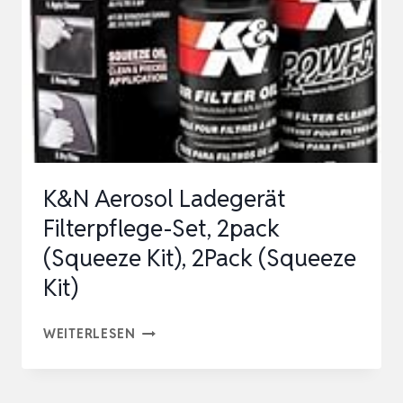
+
PFAHLER
PH
SENKER
K&N Aerosol Ladegerät
Filterpflege-Set, 2pack
(Squeeze Kit), 2Pack (Squeeze
Kit)
K&N
WEITERLESEN
AEROSOL
LADEGERÄT