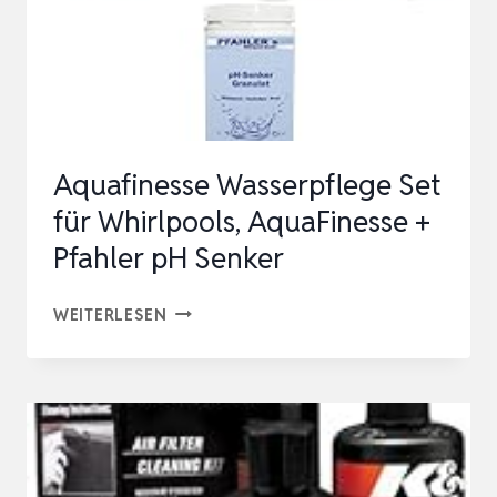
Aquafinesse Wasserpflege Set
für Whirlpools, AquaFinesse +
Pfahler pH Senker
AQUAFINESSE
WEITERLESEN
WASSERPFLEGE
SET
FÜR
WHIRLPOOLS,
AQUAFINESSE