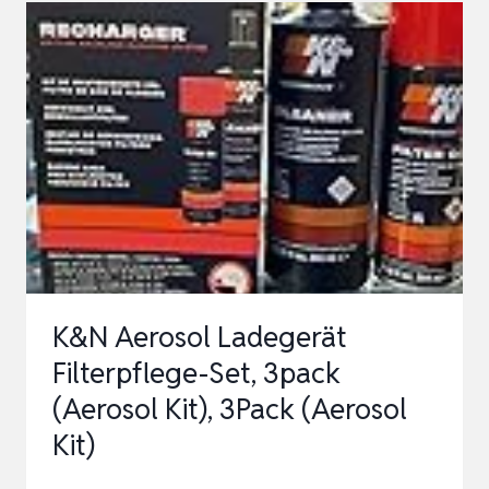
FILTERPFLEGE-
SET,
2PACK
(SQUEEZE
KIT),
2PACK
(SQUEEZE
KIT)
K&N Aerosol Ladegerät
Filterpflege-Set, 3pack
(Aerosol Kit), 3Pack (Aerosol
Kit)