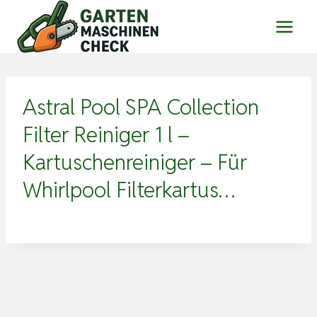
Zum
Inhalt
springen
Astral Pool SPA Collection
Filter Reiniger 1 l –
Kartuschenreiniger – Für
Whirlpool Filterkartus…