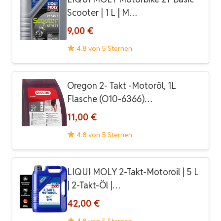
Scooter | 1 L | M…
9,00 €
4.8 von 5 Sternen
Oregon 2- Takt -Motoröl, 1L
Flasche (O10-6366)…
11,00 €
4.8 von 5 Sternen
LIQUI MOLY 2-Takt-Motoroil | 5 L
| 2-Takt-Öl |…
42,00 €
4.8 von 5 Sternen