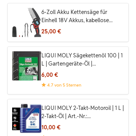
6-Zoll Akku Kettensäge für
Einhell 18V Akkus, kabellose...
25,00 €
LIQUI MOLY Sägekettenöl 100 | 1
L | Gartengeräte-Öl |...
6,00 €
4.7 von 5 Sternen
LIQUI MOLY 2-Takt-Motoroil | 1 L |
2-Takt-Öl | Art.-Nr.:...
10,00 €