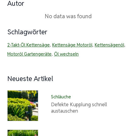
Autor
No data was found
Schlagwörter
2-Takt-Öl Kettensäge
,
Kettensäge Motoröl
,
Kettensägenöl
,
Motoröl Gartengeräte
,
Öl wechseln
Neueste Artikel
Schläuche
Defekte Kupplung schnell
austauschen