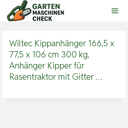
Zum
Inhalt
springen
Wiltec Kippanhänger 166,5 x
77,5 x 106 cm 300 kg,
Anhänger Kipper für
Rasentraktor mit Gitter …