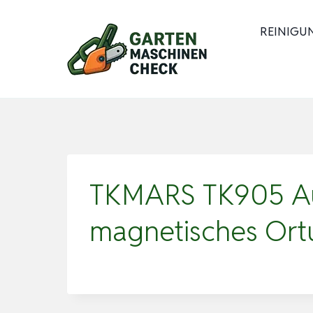
Zum
Inhalt
REINIGU
springen
TKMARS TK905 Au
magnetisches Ort