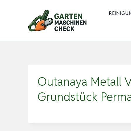
Zum
Inhalt
REINIGU
springen
Outanaya Metall 
Grundstück Perm