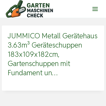
Zum
Inhalt
springen
JUMMICO Metall Gerätehaus
3.63m³ Geräteschuppen
183x109x182cm,
Gartenschuppen mit
Fundament un…