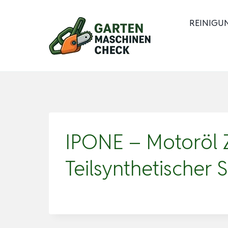
Zum
Inhalt
REINIGU
springen
IPONE – Motoröl ZT
Teilsynthetischer 