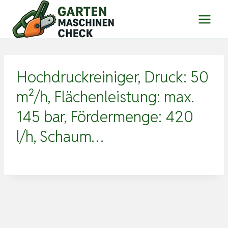
Zum
Inhalt
springen
Hochdruckreiniger, Druck: 50
m²/h, Flächenleistung: max.
145 bar, Fördermenge: 420
l/h, Schaum…