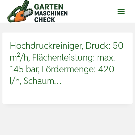
Zum
Inhalt
springen
Hochdruckreiniger, Druck: 50
m²/h, Flächenleistung: max.
145 bar, Fördermenge: 420
l/h, Schaum…