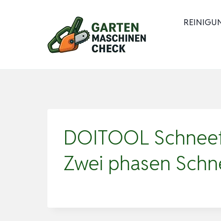
Zum
Inhalt
REINIGU
springen
DOITOOL Schneefr
Zwei phasen Schne