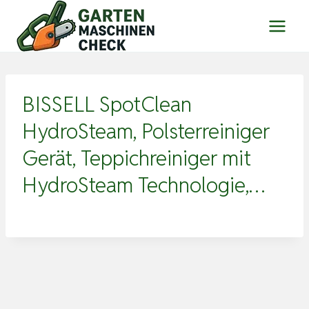
Zum
Inhalt
springen
BISSELL SpotClean
HydroSteam, Polsterreiniger
Gerät, Teppichreiniger mit
HydroSteam Technologie,…