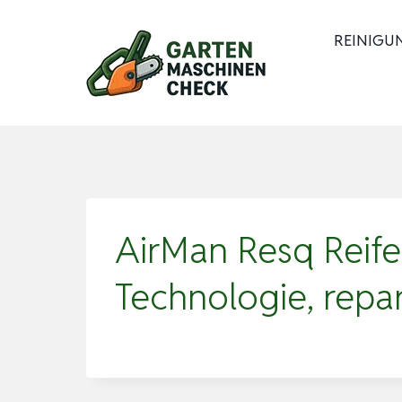
Zum
Inhalt
REINIGU
springen
AirMan Resq Reife
Technologie, repar