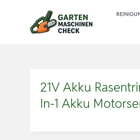
Zum
Inhalt
REINIGU
springen
21V Akku Rasentri
In-1 Akku Motors