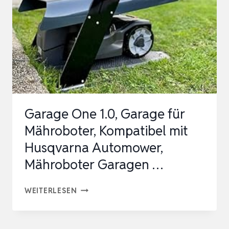
JLNJLE
METAL
HALTER
ZUBEHÖR
FÜR
MÄHRO…
Garage One 1.0, Garage für
Mähroboter, Kompatibel mit
Husqvarna Automower,
Mähroboter Garagen …
GARAGE
WEITERLESEN
ONE
1.0,