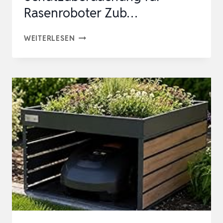
Rasenroboter Zub…
HOCHKLAPPBAR
WEITERLESEN
MÄHROBOTER
GARAGE
KOMPATIBLE
LADESTATIONEN
SCHUTZÜBERDACHUNG
FÜR
RASENROBOTER
ZUB…