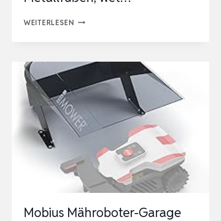
VOUNOT®
WEITERLESEN
MÄHROBOTER
GARAGE,
RASENMÄHER
RASENROBOTER
CARPORT
ÜBERDACHUNG
MIT
METALLFÜSSEN, W
ET…
Mobius Mähroboter-Garage