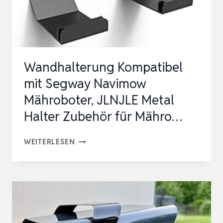
FÜR
…
Wandhalterung Kompatibel
mit Segway Navimow
Mähroboter, JLNJLE Metal
Halter Zubehör für Mähro…
WANDHALTERUNG
WEITERLESEN
KOMPATIBEL
MIT
SEGWAY
NAVIMOW
MÄHROBOTER,