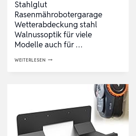
Stahlglut
Rasenmährobotergarage
Wetterabdeckung stahl
Walnussoptik für viele
Modelle auch für …
STAHLGLUT
WEITERLESEN
RASENMÄHROBOTERGARAGE
WETTERABDECKUNG
STAHL
WALNUSSOPTIK
FÜR
VIELE
MODELLE
AUCH