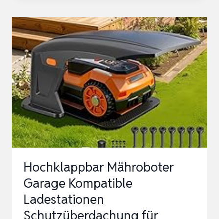
GARAGE
ÜBERDACHTES
CARPORT
FÜR
MÄHROBOTER
DACH,
GARAGE
FÜR
MÄHROBOTER
R…
Hochklappbar Mähroboter
Garage Kompatible
Ladestationen
Schutzüberdachung für