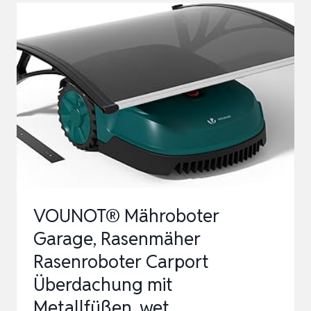
GARAGE
FÜR
MÄHROBOTER,
KOMPATIBEL
MIT
HUSQVARNA
AUTOMOWER,
MÄHROBOTER
GARAGEN
…
VOUNOT® Mähroboter
Garage, Rasenmäher
Rasenroboter Carport
Überdachung mit
Metallfüßen, wet…