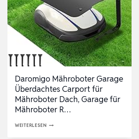
AMBROGIO
TWENTY
–
DURCHSCHEINENDES
DACH,
EINFACHER
ZUGRI…
Daromigo Mähroboter Garage
Überdachtes Carport für
Mähroboter Dach, Garage für
Mähroboter R…
DAROMIGO
WEITERLESEN
MÄHROBOTER