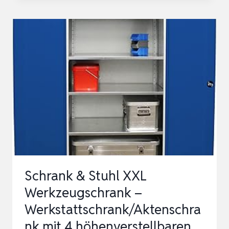
STUHL
WERKZEUGSCHRANK
OBELIXXX
–
WERKSTATTSCHRANK/STAHLSCHRANK
MIT
4
HÖHENVERSTELLBA…
Schrank & Stuhl XXL
Werkzeugschrank –
Werkstattschrank/Aktenschra
nk mit 4 höhenverstellbaren,