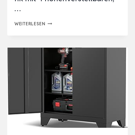
…
SCHRANK
WEITERLESEN
&
STUHL
XXL
WERKZEUGSCHRANK
–
WERKSTATTSCHRANK/AKTENSCHRANK
MIT
4
HÖHENVERSTELLBAREN,
…