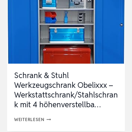
–
WERKSTATTSCHRANK
MIT
4
HÖHENVERSTELLBAREN
FACHBÖDEN,
ST…
Schrank & Stuhl
Werkzeugschrank Obelixxx –
Werkstattschrank/Stahlschran
k mit 4 höhenverstellba…
SCHRANK
WEITERLESEN
&