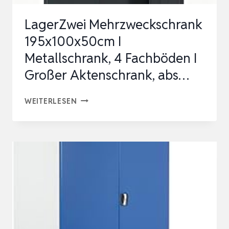
LagerZwei Mehrzweckschrank
195x100x50cm I
Metallschrank, 4 Fachböden I
Großer Aktenschrank, abs…
LAGERZWEI
WEITERLESEN
MEHRZWECKSCHRANK
195X100X50CM
I
METALLSCHRANK,
4
FACHBÖDEN
I
GROSSER A