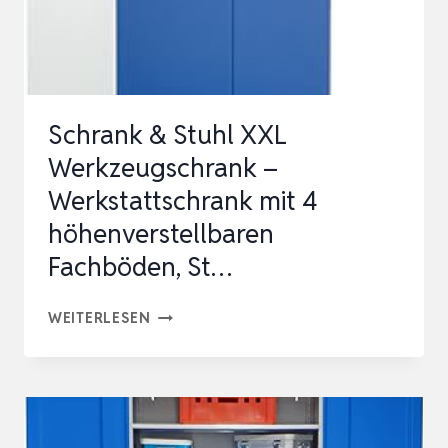
KTENSCHRANK, A
BS…
Schrank & Stuhl XXL
Werkzeugschrank –
Werkstattschrank mit 4
höhenverstellbaren
Fachböden, St…
SCHRANK
WEITERLESEN
&
STUHL
XXL
WERKZEUGSCHRANK