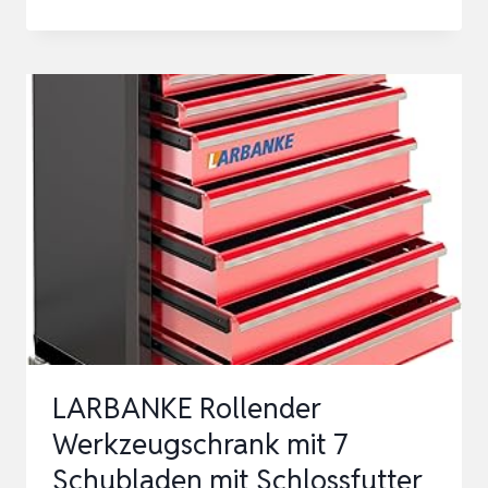
WERKZEUGSCHRANK
MIT
5
SCHUBLADEN,
VERRIEGELUNG
AUS
METALL
MIT
SCHUBLADENEINLAGEN,
RUTSCH…
LARBANKE Rollender
Werkzeugschrank mit 7
Schubladen mit Schlossfutter