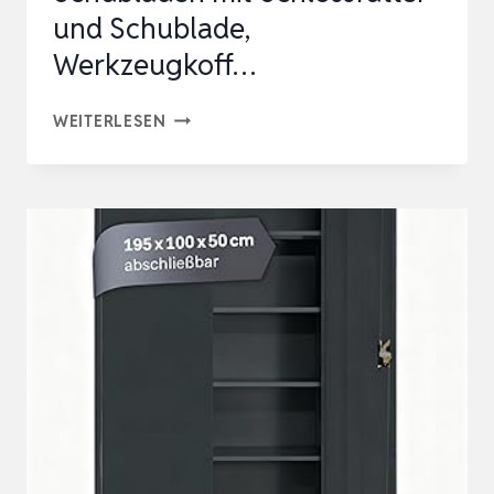
und Schublade,
Werkzeugkoff…
LARBANKE
WEITERLESEN
ROLLENDER
WERKZEUGSCHRANK
MIT
7
SCHUBLADEN
MIT
SCHLOSSFUTTER
UND
SCHUBLADE,
WERKZEUGKOFF…