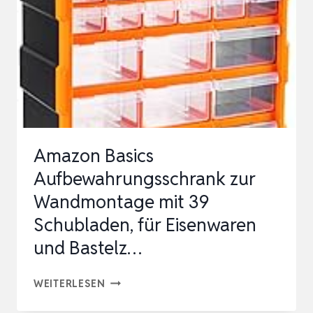
201-
TLG.
(ALLROUNDER,
BIT-
ZUBEHÖR,
STECKNUSS-
SET…
Amazon Basics
Aufbewahrungsschrank zur
Wandmontage mit 39
Schubladen, für Eisenwaren
und Bastelz…
AMAZON
WEITERLESEN
BASICS