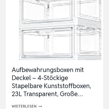
GRÖSSE 2
S
YSTEMKOFFER, W
ERKZEUGKOFFER, T
RANSPORTKOFFER, V
ERKNÜPFBAR A
N K
…
Aufbewahrungsboxen mit
Deckel – 4-Stöckige
Stapelbare Kunststoffboxen,
23L Transparent, Große…
AUFBEWAHRUNGSBOXEN
WEITERLESEN