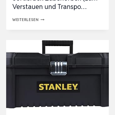
Verstauen und Transpo…
STANLEY
WEITERLESEN
FATMAX
PROFI-
ORGANIZER
SORTIMENTSKASTEN
SORTIERBOX
ZUBEHÖRBOX
(ZUM
VERSTAUEN
UND
TRANSPO…