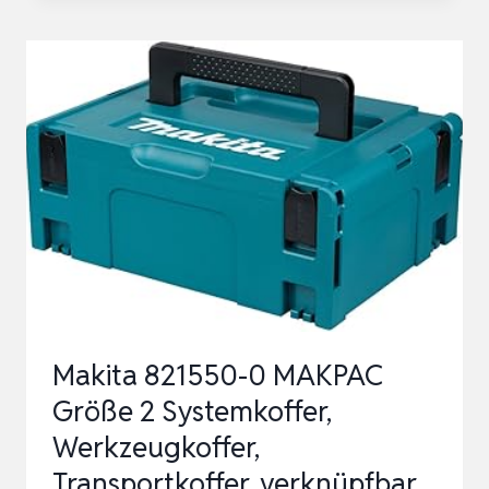
AUFBEWAHRUNGSSCHRANK
ZUR
WANDMONTAGE
MIT
39
SCHUBLADEN,
FÜR
EISENWAREN
UND
BASTELZ…
Makita 821550-0 MAKPAC
Größe 2 Systemkoffer,
Werkzeugkoffer,
Transportkoffer, verknüpfbar