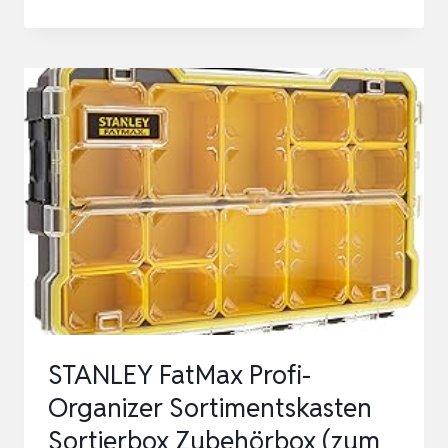
MIT
DECKEL
–
4-
STÖCKIGE
STAPELBARE
KUNSTSTOFFBOXEN,
23L
TRANSPARENT,
GROSSE…
STANLEY FatMax Profi-
Organizer Sortimentskasten
Sortierbox Zubehörbox (zum