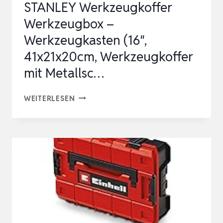
STANLEY Werkzeugkoffer
Werkzeugbox –
Werkzeugkasten (16″,
41x21x20cm, Werkzeugkoffer
mit Metallsc…
STANLEY
WEITERLESEN
WERKZEUGKOFFER
WERKZEUGBOX
–
WERKZEUGKASTEN
(16″,
41X21X20CM,
WERKZEUGKOFFER
MIT