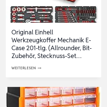
METALLSC…
Original Einhell
Werkzeugkoffer Mechanik E-
Case 201-tlg. (Allrounder, Bit-
Zubehör, Stecknuss-Set…
ORIGINAL
WEITERLESEN
EINHELL
WERKZEUGKOFFER
MECHANIK
E-
CASE