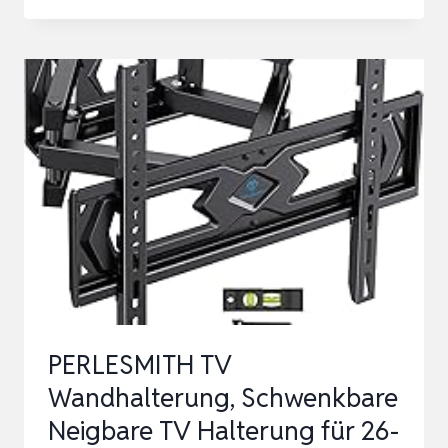
TV
WANDHALTERUNG
FÜR
32-
85
ZOLL
BILDSCHIRME
BIS
ZU
60KG,
WANDHALTERUNG
FERNSEHER
PERLESMITH TV
SCHWENKB…
Wandhalterung, Schwenkbare
Neigbare TV Halterung für 26-