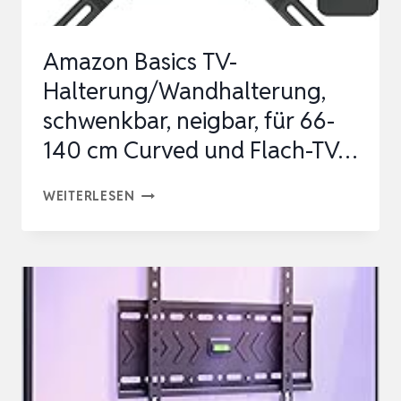
400
|
Amazon Basics TV-
UNIVERSAL
Halterung/Wandhalterung,
FÜR
schwenkbar, neigbar, für 66-
FERNSEHER,
140 cm Curved und Flach-TV…
MAX…
AMAZON
WEITERLESEN
BASICS
TV-
HALTERUNG/WANDHALTERUNG,
SCHWENKBAR,
NEIGBAR,
FÜR
66-