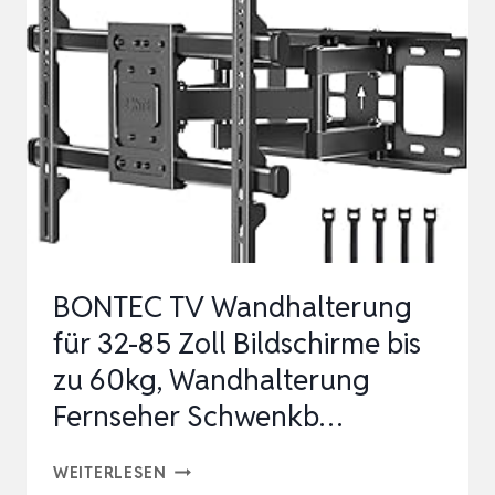
FESTE
HALTERUNG
FÜR
43-
75
ZOLL,
FLACH
&
UNIVERSAL
BONTEC TV Wandhalterung
LED/LCD/OLED
für 32-85 Zoll Bildschirme bis
FE…
zu 60kg, Wandhalterung
Fernseher Schwenkb…
BONTEC
WEITERLESEN