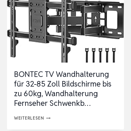
TV
HALTERUNG
FÜR
26-
70
ZOLL
FLACH
&
BONTEC TV Wandhalterung
CURVED
für 32-85 Zoll Bildschirme bis
FER…
zu 60kg, Wandhalterung
Fernseher Schwenkb…
BONTEC
WEITERLESEN
TV