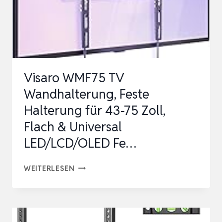
140
CM
CURVED
UND
FLACH-
Visaro WMF75 TV
TV…
Wandhalterung, Feste
Halterung für 43-75 Zoll,
Flach & Universal
LED/LCD/OLED Fe…
VISARO
WEITERLESEN
WMF75
TV
WANDHALTERUNG,