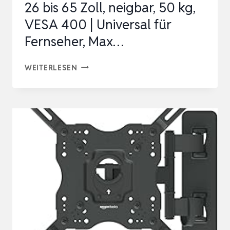
26 bis 65 Zoll, neigbar, 50 kg,
CU…
VESA 400 | Universal für
Fernseher, Max…
GRIFEMA
WEITERLESEN
TV-
WANDHALTERUNG
26
BIS
65
ZOLL,
NEIGBAR,
50
KG,
VESA