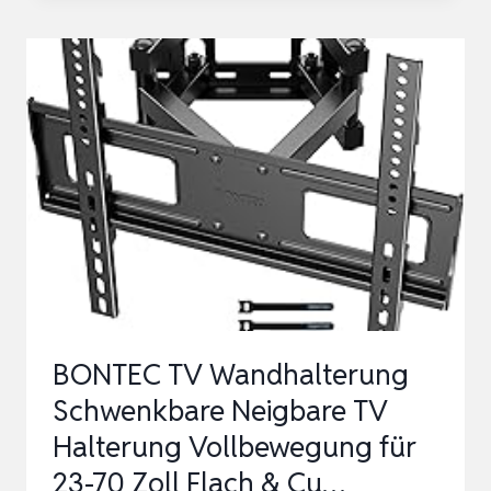
WANDHALTERUNG
FÜR
32-
85
ZOLL
BILDSCHIRME
BIS
ZU
60KG,
WANDHALTERUNG
FERNSEHER
BONTEC TV Wandhalterung
SCHWENKB…
Schwenkbare Neigbare TV
Halterung Vollbewegung für
23-70 Zoll Flach & Cu…