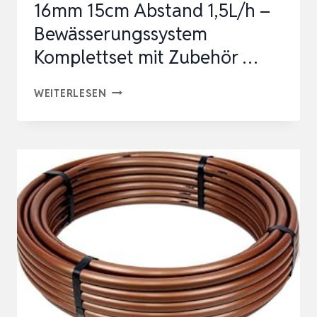
16mm 15cm Abstand 1,5L/h –
Bewässerungssystem
Komplettset mit Zubehör …
TROPFSCHLAUCH
WEITERLESEN
SET
100M
16MM
15CM
ABSTAND
1,5L/H
–
BEWÄSSERUNGSSYSTEM
KOMPLETTSET
MIT