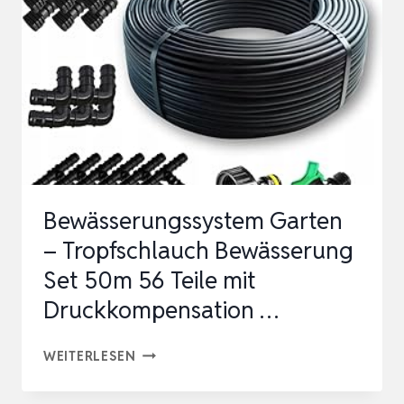
POREN,
UNTER-
UND
OBERIRDISCH
VERLEGBARER
GARTENSCHLAUCH
TROPF…
Bewässerungssystem Garten
– Tropfschlauch Bewässerung
Set 50m 56 Teile mit
Druckkompensation …
BEWÄSSERUNGSSYSTEM
WEITERLESEN
GARTEN