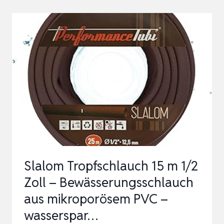
–
TROPFSCHLAUCH
BEWÄSSERUNG
SET
50M
56
TEILE
MIT
DRUCKKOMPENSATION
…
Slalom Tropfschlauch 15 m 1/2
Zoll – Bewässerungsschlauch
aus mikroporösem PVC –
wasserspar…