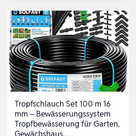
RUNDUM-
BEWÄSSERUNG
–
WASSERSPAREND,FÜR
GARTEN,
GEWÄCHSHAUS,BALKON
G…
Tropfschlauch Set 100 m 16
mm – Bewässerungssystem
Tropfbewässerung für Garten,
Gewächshaus…