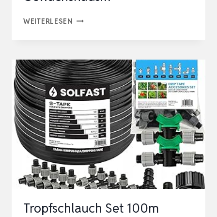
TROPFSCHLAUCH
WEITERLESEN
SET
100
M
16
MM
–
BEWÄSSERUNGSSYSTEM
TROPFBEWÄSSERUNG
FÜR
GARTEN,
GEWÄCHSHAUS…
Tropfschlauch Set 100m