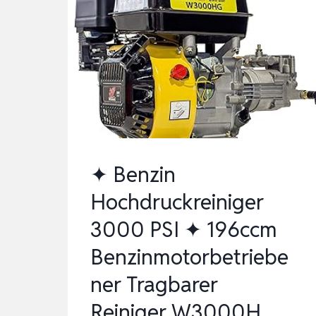
PLUS
HOME,
DRUCK:
MAX.
120
BAR,
FÖRDERMENGE:
380
✦ Benzin
L/H,
Hochdruckreiniger
…
3000 PSI ✦ 196ccm
Benzinmotorbetriebe
ner Tragbarer
Reiniger W3000H…