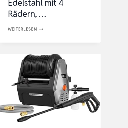
Edelstahl mit 4
Rädern, …
VEVOR
WEITERLESEN
HOCHDRUCKREINIGER
550
MM,
FLÄCHENREINIGER,
TERRASSENREINIGER
AUS
EDELSTAHL
MIT
4
RÄDERN,
…