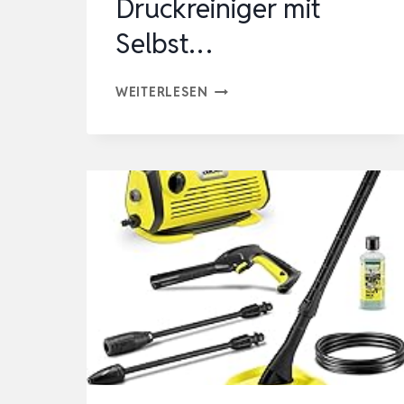
Druckreiniger mit
Selbst…
AIVOLT
WEITERLESEN
HOCHDRUCKREINIGER
2000
W
200
BAR,
ANTI-
KIPP
4-
RAD
DESIGN,
420