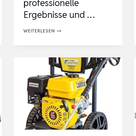
professionelle
Ergebnisse und …
WAGNER
WEITERLESEN
AQUASTORM
PREMIUM
–
LEISTUNGSSTARKER
HOCHDRUCKREINIGER
FÜR
PROFESSIONELLE
ERGEBNISSE
UND
…