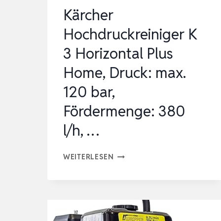
L/H
Kärcher
DRUCKREINIGER
Hochdruckreiniger K
MIT
3 Horizontal Plus
SELBST…
Home, Druck: max.
120 bar,
Fördermenge: 380
l/h, …
KÄRCHER
WEITERLESEN
HOCHDRUCKREINIGER
K
3
HORIZONTAL