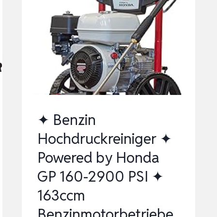
196CCM
BENZINMOTORBETRIEBENER
TRAGBARER
REINIGER
W3000H…
✦ Benzin
Hochdruckreiniger ✦
Powered by Honda
GP 160-2900 PSI ✦
163ccm
Benzinmotorbetriebe