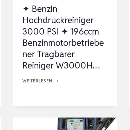
✦ Benzin
Hochdruckreiniger
3000 PSI ✦ 196ccm
Benzinmotorbetriebe
ner Tragbarer
Reiniger W3000H…
✦
WEITERLESEN
BENZIN
HOCHDRUCKREINIGER
3000
PSI
✦