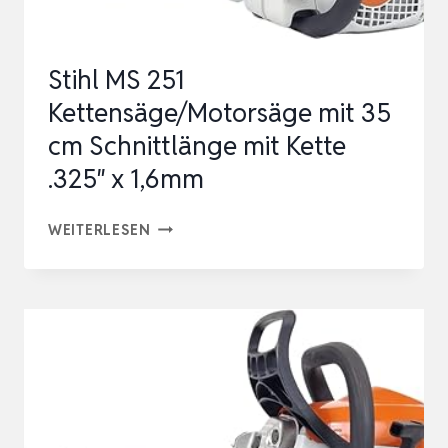
30
CM.
Stihl MS 251
Kettensäge/Motorsäge mit 35
cm Schnittlänge mit Kette
.325″ x 1,6mm
STIHL
WEITERLESEN
MS
251
KETTENSÄGE/MOTORSÄGE
MIT
35
CM
SCHNITTLÄNGE