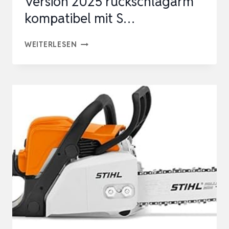
Version 2025 rückschlagarm
kompatibel mit S…
3
WEITERLESEN
TALLOX
SÄGEKETTEN
1/4″
1,1
MM
64
TG
30
CM
SCHWERT
VERSION
2025