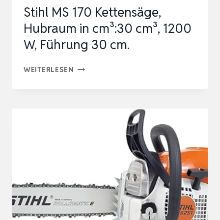
Stihl MS 170 Kettensäge,
RÜCKSCHLAGARM
Hubraum in cm³:30 cm³, 1200
KOMPATIBEL
W, Führung 30 cm.
MIT
S…
STIHL
WEITERLESEN
MS
170
KETTENSÄGE,
HUBRAUM
IN
CM³:30
CM³,
1200
W,
FÜHRUNG