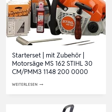
B
SET
MIT
AKKU
UND
LAGEGERÄT,
BATTERIEBETRIEBEN
Starterset | mit Zubehör |
Motorsäge MS 162 STIHL 30
CM/PMM3 1148 200 0000
STARTERSET
WEITERLESEN
|
MIT
ZUBEHÖR