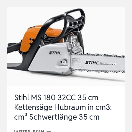
MS
211
MIT
35
CM
SCHNITTLÄNGE
+
1,3
MM
KETTE
Stihl MS 180 32CC 35 cm
Kettensäge Hubraum in cm3:
cm³ Schwertlänge 35 cm
STIHL
WEITERLESEN