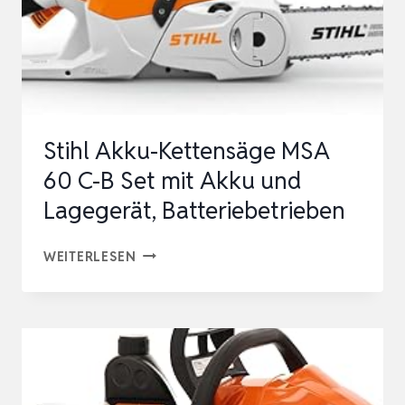
Stihl Akku-Kettensäge MSA
60 C-B Set mit Akku und
Lagegerät, Batteriebetrieben
STIHL
WEITERLESEN
AKKU-
KETTENSÄGE
MSA
60
C-