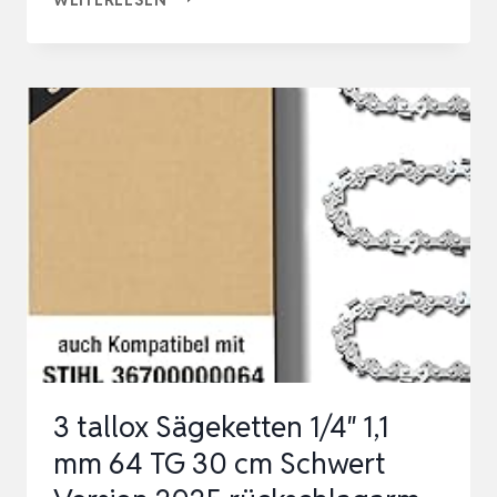
MS
180
32CC
35
CM
KETTENSÄGE
HUBRAUM
IN
CM3:
CM³
SCHWERTLÄNGE
35
3 tallox Sägeketten 1/4″ 1,1
CM
mm 64 TG 30 cm Schwert