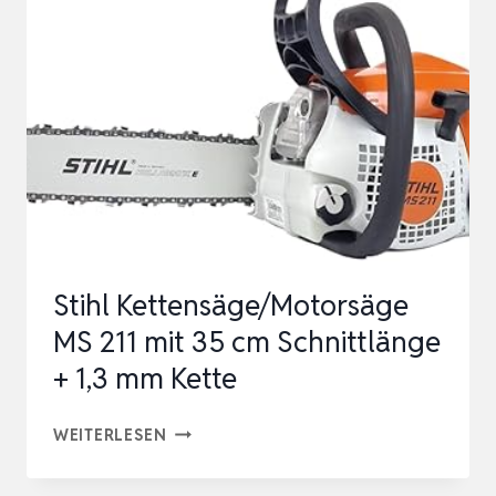
|
MOTORSÄGE
MS
162
STIHL
30
CM/PMM3
1148
200
Stihl Kettensäge/Motorsäge
0000
MS 211 mit 35 cm Schnittlänge
+ 1,3 mm Kette
STIHL
WEITERLESEN
KETTENSÄGE/MOTORSÄGE