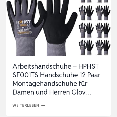
ÖLBESTÄNDIGKEIT,
6
PAAR
GRIP…
Arbeitshandschuhe – HPHST
SF001TS Handschuhe 12 Paar
Montagehandschuhe für
Damen und Herren Glov…
ARBEITSHANDSCHUHE
WEITERLESEN
–