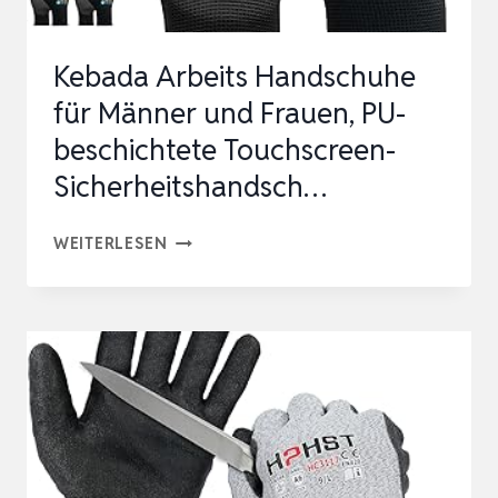
Kebada Arbeits Handschuhe
für Männer und Frauen, PU-
beschichtete Touchscreen-
Sicherheitshandsch…
KEBADA
WEITERLESEN
ARBEITS
HANDSCHUHE
FÜR
MÄNNER
UND
FRAUEN,
PU-