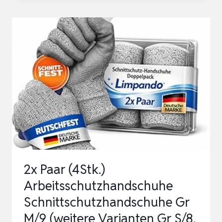
HPHST
SF001TS
HANDSCHUHE
12
PAAR
MONTAGEHANDSCHUHE
FÜR
DAMEN
UND
HERREN
GLOV…
2x Paar (4Stk.)
Arbeitsschutzhandschuhe
Schnittschutzhandschuhe Gr
M/9 (weitere Varianten Gr S/8,