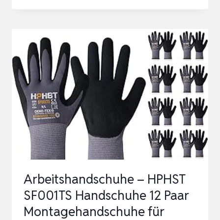
SCHNITTSCHUTZHANDSCHUHE
PREMIUM
2
STÜCK
–
1
PAAR
STUFE
E
(EN
388)
SCHNITTFESTE
Arbeitshandschuhe – HPHST
HANDSCH…
SF001TS Handschuhe 12 Paar
Montagehandschuhe für