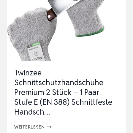
ARBEITSHANDSCHUHE
LEVEL
A6
GARTENHANDSCHUHE
HE…
Twinzee
Schnittschutzhandschuhe
Premium 2 Stück – 1 Paar
Stufe E (EN 388) Schnittfeste
Handsch…
TWINZEE
WEITERLESEN