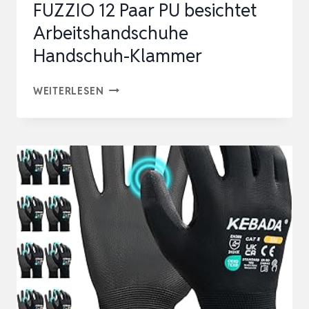
FUZZIO 12 Paar PU besichtet
Arbeitshandschuhe
Handschuh-Klammer
FUZZIO
WEITERLESEN
12
PAAR
PU
BESICHTET
ARBEITSHANDSCHUHE
HANDSCHUH-
KLAMMER