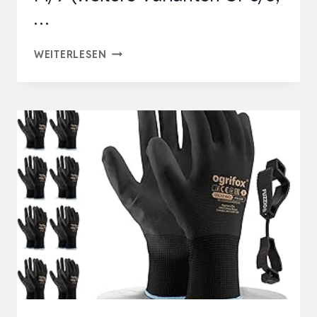
…
2X
WEITERLESEN
PAAR
(4STK.)
ARBEITSSCHUTZHANDSCHUHE
SCHNITTSCHUTZHANDSCHUHE
GR
M/9
(WEITERE
VARIANTEN
GR
S/8,
…