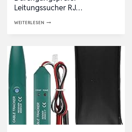
Leitungssucher RJ…
CABLE
WEITERLESEN
TRACKER,
KABELBRUCH
SUCHGERÄT
MÄHROBOTER,
KABELFINDER
DURCHGANGSPRÜFER
LEITUNGSSUCHER
RJ…