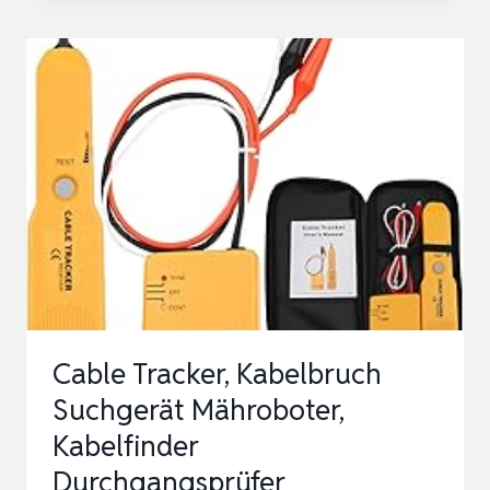
MÄHROBOTER
OHNE
BEGRENZUNGSKABEL
1000
㎡,
360°
3D
LIDAR,
KI
AUTO
KARTIERUNG,
Cable Tracker, Kabelbruch
SETUP…
Suchgerät Mähroboter,
Kabelfinder
Durchgangsprüfer