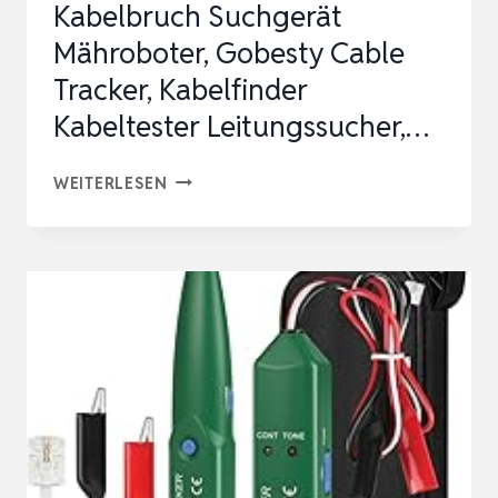
Kabelbruch Suchgerät
Mähroboter, Gobesty Cable
Tracker, Kabelfinder
Kabeltester Leitungssucher,…
KABELBRUCH
WEITERLESEN
SUCHGERÄT
MÄHROBOTER,
GOBESTY
CABLE
TRACKER,
KABELFINDER
KABELTESTER
LEITUNGSSUCHER,
…