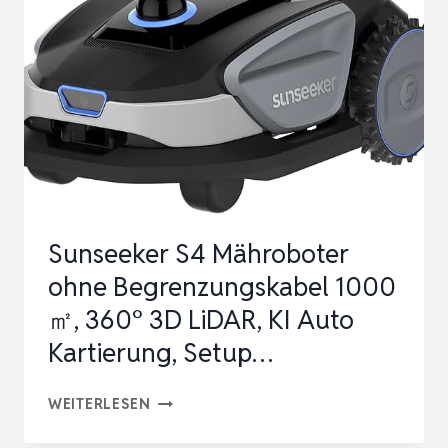
1000
㎡,
360°
3D
LIDAR,
KI
AUTO
KARTIERUNG,
Sunseeker S4 Mähroboter
SETUP…
ohne Begrenzungskabel 1000
㎡, 360° 3D LiDAR, KI Auto
Kartierung, Setup…
SUNSEEKER
WEITERLESEN
S4