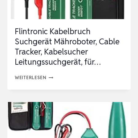
Flintronic Kabelbruch
Suchgerät Mähroboter, Cable
Tracker, Kabelsucher
Leitungssuchgerät, für…
FLINTRONIC
WEITERLESEN
KABELBRUCH
SUCHGERÄT
MÄHROBOTER,
CABLE
TRACKER,
KABELSUCHER