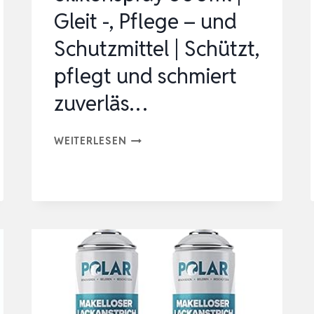
Gleit -, Pflege – und
Schutzmittel | Schützt,
pflegt und schmiert
zuverläs…
SILIKONSPRAY
WEITERLESEN
300ML
|
GLEIT
-,
PFLEGE
–
UND
SCHUTZMITTEL