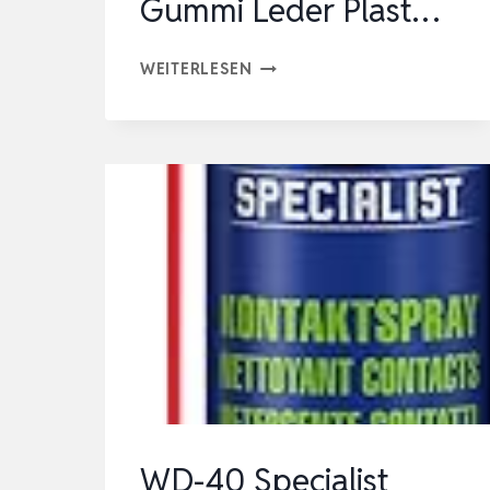
Gummi Leder Plast…
303
WEITERLESEN
AEROSPACE
PROTECTANT
473ML
UV
SCHUTZSPRAY
PFLEGESPRAY
FÜR
KUNSTSTOFF
VINYL
GUMMI
LEDER
PLAST…
WD-40 Specialist