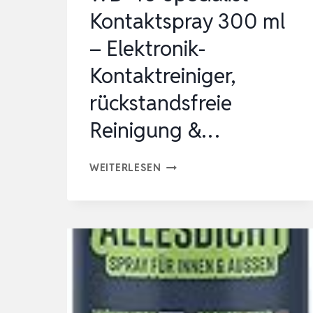
Kontaktspray 300 ml
– Elektronik-
Kontaktreiniger,
rückstandsfreie
Reinigung &…
WD-
WEITERLESEN
40
SPECIALIST
KONTAKTSPRAY
300
ML
–
ELEKTRONIK-