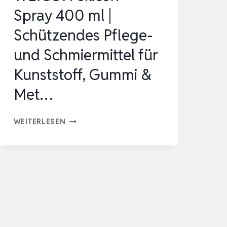
Spray 400 ml |
Schützendes Pflege-
und Schmiermittel für
Kunststoff, Gummi &
Met…
WEICON
WEITERLESEN
SILICON-
SPRAY
400
ML
|
SCHÜTZENDES
PFLEGE-