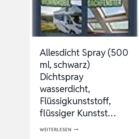
KONTAKTREINIGER,
RÜCKSTANDSFREIE
REINIGUNG
&…
Allesdicht Spray (500
ml, schwarz)
Dichtspray
wasserdicht,
Flüssigkunststoff,
flüssiger Kunstst…
ALLESDICHT
WEITERLESEN
SPRAY