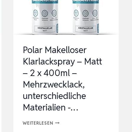
|
SCHÜTZT,
PFLEGT
UND
SCHMIERT
Polar Makelloser
ZUVERLÄS…
Klarlackspray – Matt
– 2 x 400ml –
Mehrzwecklack,
unterschiedliche
Materialien -…
POLAR
WEITERLESEN
MAKELLOSER