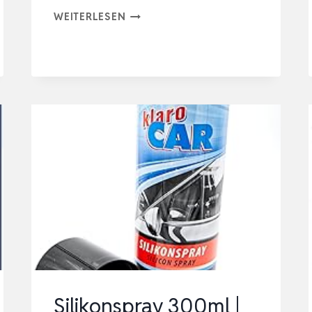
UNIVERSAL
WEITERLESEN
KONTAKT
CHEMIE
PLASTIK
70
PROTECTIVE
AND
INSULATING
VARNISH
400
ML
Silikonspray 300ml |