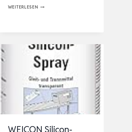
26027
WEITERLESEN
ISOLIERSPRAY
SCHUTZLACK
SPRAY
FÜR
ELEKTRONISCHE
BAUTEILE
/
VERSIEGELUNG
&
ISOLIERUNG
FÜR
…
WEICON Silicon-