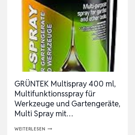
KELLE
MIT
MESSMARKIERUNG,
ROSTBESTÄNDIG
KELLE
GARTENWERKZ…
GRÜNTEK Multispray 400 ml,
Multifunktionsspray für
Werkzeuge und Gartengeräte,
Multi Spray mit…
GRÜNTEK
WEITERLESEN