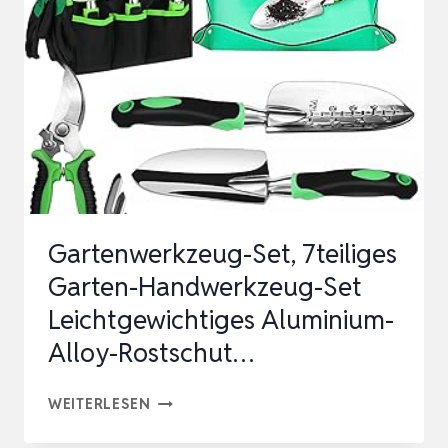
HOCHWERTIGE
GARTENGERÄTE
AUS
STAHL
&
EICHENHOLZ
MADE
IN
Gartenwerkzeug-Set, 7teiliges
EURO…
Garten-Handwerkzeug-Set
Leichtgewichtiges Aluminium-
Alloy-Rostschut…
GARTENWERKZEUG-
WEITERLESEN
SET,