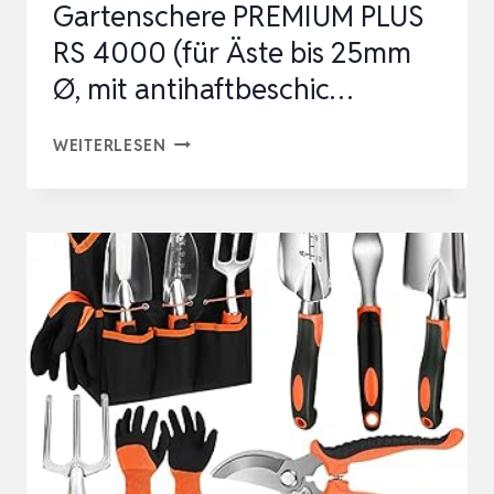
Gartenschere PREMIUM PLUS
RS 4000 (für Äste bis 25mm
Ø, mit antihaftbeschic…
WOLF-
WEITERLESEN
GARTEN
AMBOSS-
GARTENSCHERE
PREMIUM
PLUS
RS
4000
(FÜR
ÄSTE
BIS