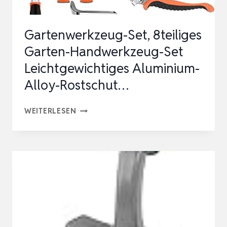
25MM
Ø,
Gartenwerkzeug-Set, 8teiliges
MIT
Garten-Handwerkzeug-Set
ANTIHAFTBESCHIC…
Leichtgewichtiges Aluminium-
Alloy-Rostschut…
GARTENWERKZEUG-
WEITERLESEN
SET,
8TEILIGES
GARTEN-
HANDWERKZEUG-
SET
LEICHTGEWICHTIGES
ALUMINIUM-