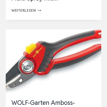
GRÜNTEK
WEITERLESEN
MULTISPRAY
400
ML,
MULTIFUNKTIONSSPRAY
FÜR
WERKZEUGE
UND
GARTENGERÄTE,
MULTI
SPRAY
MIT…
WOLF-Garten Amboss-