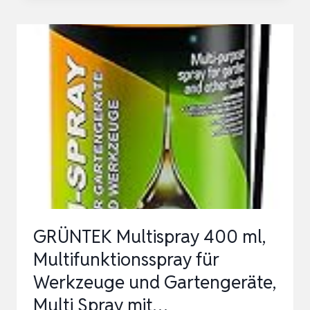
7TEILIGES
GARTEN-
HANDWERKZEUG-
SET
LEICHTGEWICHTIGES
ALUMINIUM-
ALLOY-
ROSTSCHUT…
GRÜNTEK Multispray 400 ml,
Multifunktionsspray für
Werkzeuge und Gartengeräte,
Multi Spray mit…