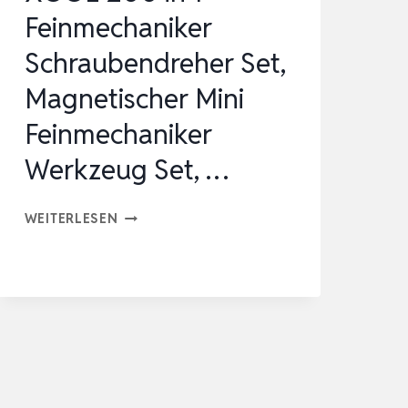
Feinmechaniker
Schraubendreher Set,
Magnetischer Mini
Feinmechaniker
Werkzeug Set, …
XOOL
WEITERLESEN
200
IN
1
FEINMECHANIKER
SCHRAUBENDREHER
SET,
MAGNETISCHER