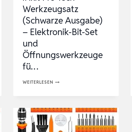
T9
Werkzeugsatz
T10
(Schwarze Ausgabe)
T20,
…
– Elektronik-Bit-Set
und
Öffnungswerkzeuge
fü…
IFIXIT
WEITERLESEN
PRO
TECH
WERKZEUGSATZ
(SCHWARZE
AUSGABE)