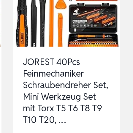
–
ELEKTRONIK-
BIT-
SET
UND
ÖFFNUNGSWERKZEUGE
FÜ…
JOREST 40Pcs
Feinmechaniker
Schraubendreher Set,
Mini Werkzeug Set
mit Torx T5 T6 T8 T9
T10 T20, …