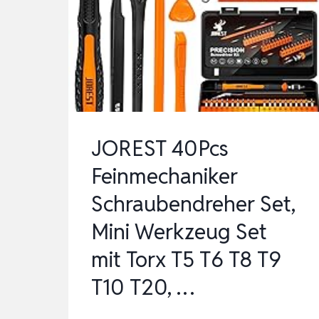
ODENLÜCKEN-R
EPARATUR-S
ET I
NKL…
JOREST 40Pcs
Feinmechaniker
Schraubendreher Set,
Mini Werkzeug Set
mit Torx T5 T6 T8 T9
T10 T20, …