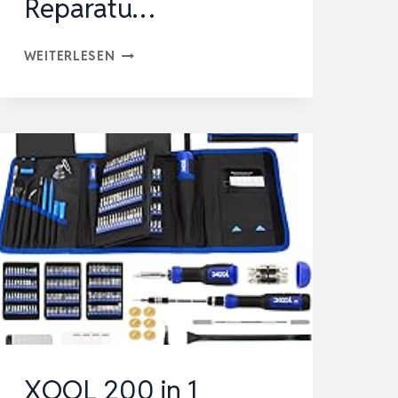
Reparatu…
STREBITO
WEITERLESEN
ELEKTRONIK-
PRÄZISIONSSCHRAUBENDREHER-
SETS
142-
TEILIG
MIT
120
BITS
MAGNETISCHES
REPARATU…
XOOL 200 in 1