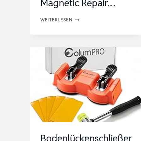
Magnetic Repair…
SCHRAUBENDREHER
WEITERLESEN
SETS
142-
STÜCK
ELEKTRONIK
PRÄZISIONSSCHRAUBENDRE
MIT
120
BIT
MAGNETIC
REPAIR…
Bodenlückenschließer