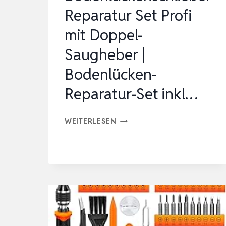
Reparatur Set Profi
mit Doppel-
Saugheber |
Bodenlücken-
Reparatur-Set inkl…
BODENLÜCKENSCHLIESSER R
WEITERLESEN
EPARATUR S
ET P
ROFI M
IT D
OPPEL-S
AUGHEBER |
B