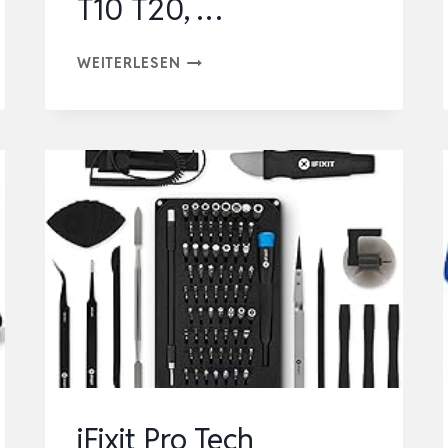
T10 T20, …
JOREST
WEITERLESEN
40PCS
FEINMECHANIKER
SCHRAUBENDREHER
SET,
HER
MINI
WERKZEUG
SET
MIT
TORX
T5
T6
T8
iFixit Pro Tech