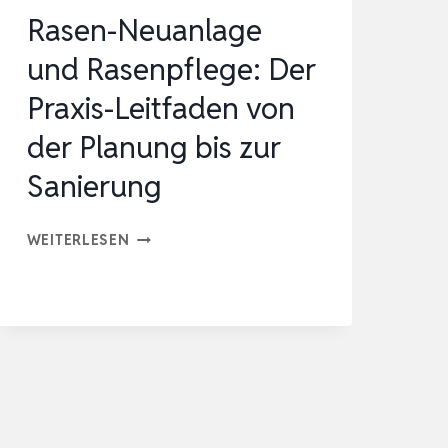
Rasen-Neuanlage
und Rasenpflege: Der
Praxis-Leitfaden von
der Planung bis zur
Sanierung
RASEN-
WEITERLESEN
NEUANLAGE
UND
RASENPFLEGE:
DER
PRAXIS-
LEITFADEN
VON