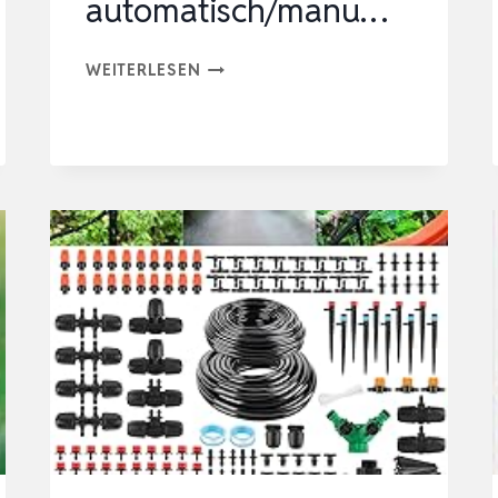
automatisch/manu…
RESTMO
WEITERLESEN
4
ZONEN
BEWÄSSERUNGSCOMPUTER
MIT
INTEGRIERTEM
RF-
CHIP
UND
FERNBEDIENUNG,
AUTOMATISCH/MANU…