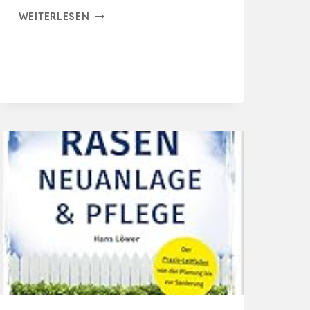
WISEANDGREEN
WEITERLESEN
CRASHKURS
RASENPFLEGE:
ALLES
WICHTIG
–
KOMPAKT
ERKLÄRT