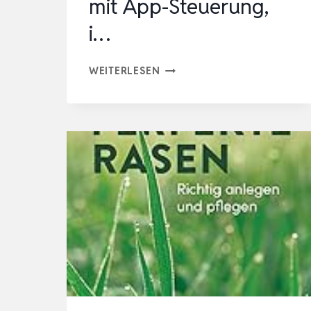
mit App-Steuerung,
i…
AIPER
WEITERLESEN
IRRISENSE
2
SMARTES
BEWÄSSERUNGSSYSTEM,
MEHRZONEN-
BEWÄSSERUNGSGERÄT
MIT
APP-
STEUERUNG,
I…