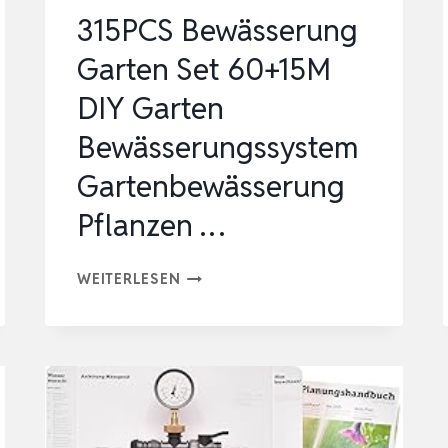
315PCS Bewässerung
Garten Set 60+15M
DIY Garten
Bewässerungssystem
Gartenbewässerung
Pflanzen …
315PCS
WEITERLESEN
BEWÄSSERUNG
GARTEN
SET
60+15M
DIY