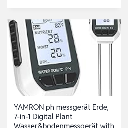
PH
MESSGERÄT
ERDE,
5-
IN-
1
DIGITAL
PLANT
BODENMESSGERÄT
WITH
PH
VALUE/TEMPERATURE/FEUCHTI…
YAMRON ph messgerät Erde,
7-in-1 Digital Plant
Wasser&bodenmessgerät with