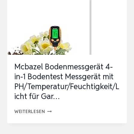
DIGITAL
PLANT
BODENMESSGERÄT
WITH
PH
VALUE/TEMPERATUR/FEUCHTIGKEIT/LI
Mcbazel Bodenmessgerät 4-
in-1 Bodentest Messgerät mit
PH/Temperatur/Feuchtigkeit/L
icht für Gar…
MCBAZEL
WEITERLESEN
BODENMESSGERÄT
4-