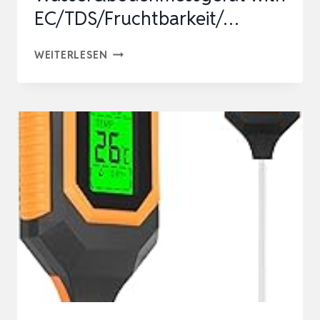
EC/TDS/Fruchtbarkeit/…
YAMRON
WEITERLESEN
PH
MESSGERÄT
ERDE,
7-
IN-
1
DIGITAL
PLANT
WASSER&BODENMESSGERÄT
WITH
EC/TDS/FRUCHTBARKEIT/
…