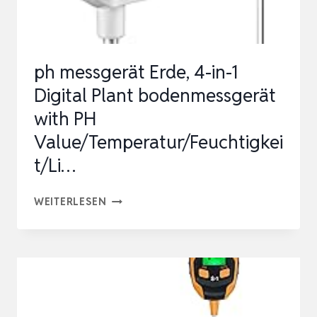
BODENMESSGERÄT
WITH
PH
ph messgerät Erde, 4-in-1
VALUE/TEMPERATURE…
Digital Plant bodenmessgerät
with PH
Value/Temperatur/Feuchtigkei
t/Li…
PH
WEITERLESEN
MESSGERÄT
ERDE,
4-
IN-
1