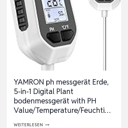
4-
IN-
1
BODENTEST
MESSGERÄT
FÜR
TEMPERATUR/PH/LICHT/FEUCHTIGKEIT,
B…
YAMRON ph messgerät Erde,
5-in-1 Digital Plant
bodenmessgerät with PH
Value/Temperature/Feuchti…
YAMRON
WEITERLESEN