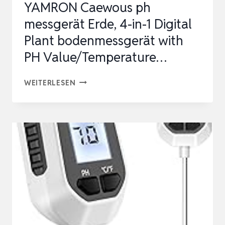
YAMRON Caewous ph
messgerät Erde, 4-in-1 Digital
Plant bodenmessgerät with
PH Value/Temperature…
YAMRON
WEITERLESEN
CAEWOUS
PH
MESSGERÄT
ERDE,
4-
IN-
1
DIGITAL
PLANT