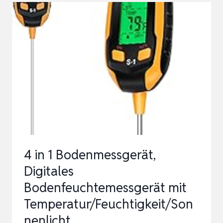
IN-
1
BODENTEST
MESSGERÄT
MIT
PH/TEMPERATUR/FEUCHTIGKEIT/LICHT
FÜR
GAR…
4 in 1 Bodenmessgerät,
Digitales
Bodenfeuchtemessgerät mit
Temperatur/Feuchtigkeit/Son
nenlicht …