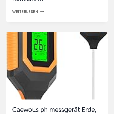
4
WEITERLESEN
IN
1
BODENMESSGERÄT,
DIGITALES
BODENFEUCHTEMESSGERÄT
MIT
TEMPERATUR/FEUCHTIGKEIT/SONNENL
…
Caewous ph messgerät Erde,