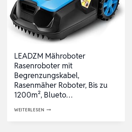
BEGRENZUNGSKABEL,
NETRTK+VISION,
KEINE
RTK-
ANTENNE
ER…
LEADZM Mähroboter
Rasenroboter mit
Begrenzungskabel,
Rasenmäher Roboter, Bis zu
1200m², Blueto…
LEADZM
WEITERLESEN
MÄHROBOTER
RASENROBOTER