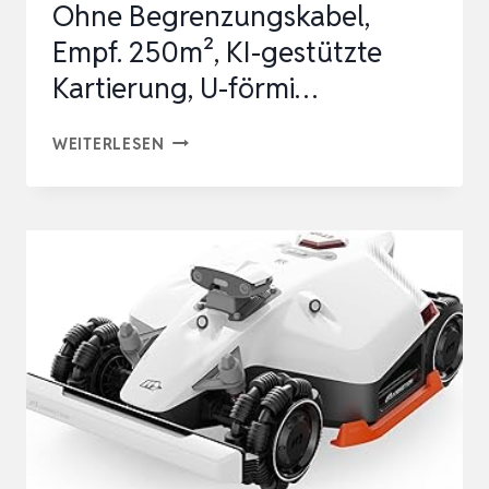
Ohne Begrenzungskabel,
Empf. 250m², KI-gestützte
Kartierung, U-förmi…
MOVA
WEITERLESEN
VIAX
250
MÄHROBOTER
OHNE
BEGRENZUNGSKABEL,
EMPF.
250M²,
KI-
GESTÜTZTE
KARTIERUNG,