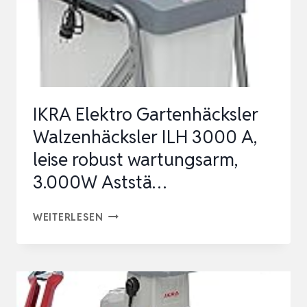
IKRA Elektro Gartenhäcksler
Walzenhäcksler ILH 3000 A,
leise robust wartungsarm,
3.000W Aststä…
IKRA
WEITERLESEN
ELEKTRO
GARTENHÄCKSLER
WALZENHÄCKSLER
ILH