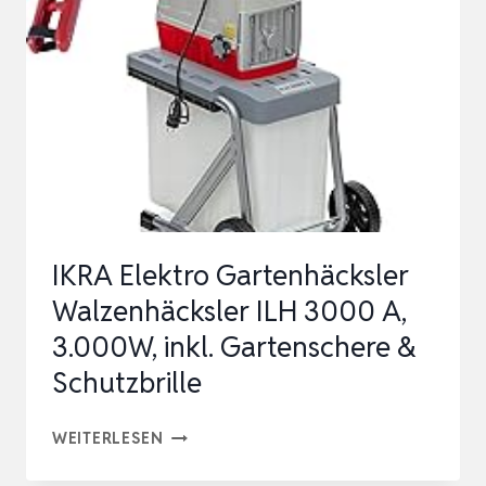
3000
A,
LEISE
ROBUST
WARTUNGSARM,
3.000W
ASTSTÄ…
IKRA Elektro Gartenhäcksler
Walzenhäcksler ILH 3000 A,
3.000W, inkl. Gartenschere &
Schutzbrille
IKRA
WEITERLESEN
ELEKTRO