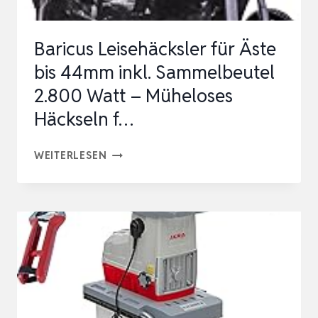
ASTSTÄ…
Baricus Leisehäcksler für Äste
bis 44mm inkl. Sammelbeutel
2.800 Watt – Müheloses
Häckseln f…
BARICUS
WEITERLESEN
LEISEHÄCKSLER
FÜR
ÄSTE
BIS
44MM
INKL.
SAMMELBEUTEL