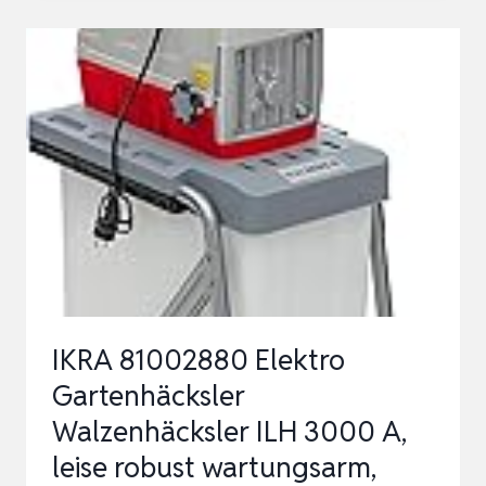
GARTENHÄCKSLER
WALZENHÄCKSLER
ILH2800,
LEISE
ROBUST
WARTUNGSARM,
ASTSTÄRKE
BIS
44MM
IKRA 81002880 Elektro
Gartenhäcksler
Walzenhäcksler ILH 3000 A,
leise robust wartungsarm,