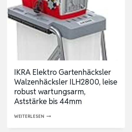
3000
A,
STARKE
3.000W,
INKL.
GARTENSCHERE
&
SCHU…
IKRA Elektro Gartenhäcksler
Walzenhäcksler ILH2800, leise
robust wartungsarm,
Aststärke bis 44mm
IKRA
WEITERLESEN
ELEKTRO