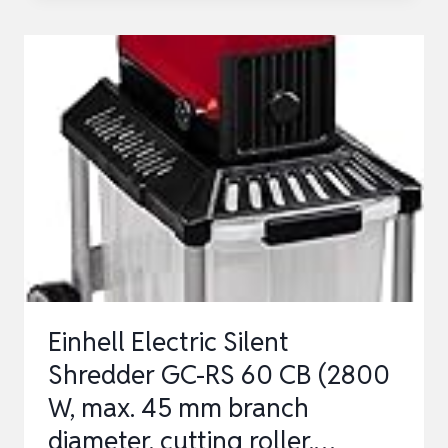
GARTENHÄCKSLER
WALZENHÄCKSLER
ILH
3000
A,
3.000W,
INKL.
GARTENSCHERE
&
SCHUTZBRILLE
Einhell Electric Silent
Shredder GC-RS 60 CB (2800
W, max. 45 mm branch
diameter, cutting roller,…