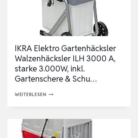
2.800
WATT
–
MÜHELOSES
HÄCKSELN
IKRA Elektro Gartenhäcksler
F…
Walzenhäcksler ILH 3000 A,
starke 3.000W, inkl.
Gartenschere & Schu…
IKRA
WEITERLESEN
ELEKTRO
GARTENHÄCKSLER
WALZENHÄCKSLER
ILH