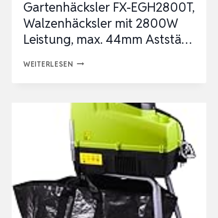
Gartenhäcksler FX-EGH2800T,
DIAMETER,
Walzenhäcksler mit 2800W
CUTTING
Leistung, max. 44mm Aststä…
ROLLER,
…
FUXTEC
WEITERLESEN
ELEKTRO
GARTENHÄCKSLER
FX-
EGH2800T,
WALZENHÄCKSLER
MIT
2800W
LEISTUNG,
MAX.
44MM