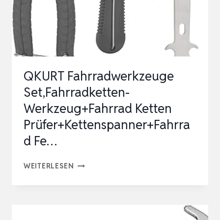
QKURT Fahrradwerkzeuge
Set,Fahrradketten-
Werkzeug+Fahrrad Ketten
Prüfer+Kettenspanner+Fahrra
d Fe…
QKURT
WEITERLESEN
FAHRRADWERKZEUGE
SET,FAHRRADKETTEN-
WERKZEUG+FAHRRAD