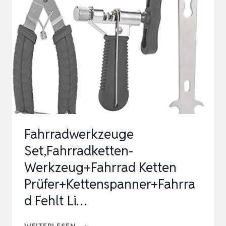
–
PRÄZISE
KETTENLEHRE
FÜR
5-
BIS
13-
FACH
Fahrradwerkzeuge
KETTEN
Set,Fahrradketten-
INKL.
Werkzeug+Fahrrad Ketten
SRAM,
Prüfer+Kettenspanner+Fahrra
SH…
d Fehlt Li…
FAHRRADWERKZEUGE