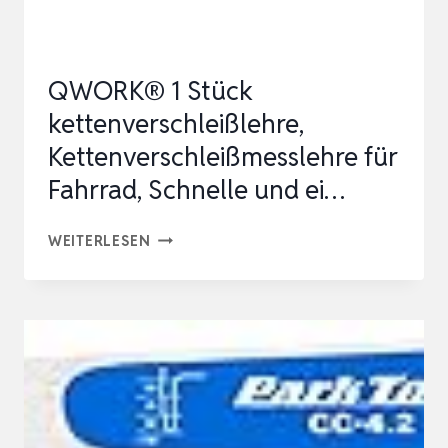
KETTEN
PRÜFER
FA…
QWORK® 1 Stück
kettenverschleißlehre,
Kettenverschleißmesslehre für
Fahrrad, Schnelle und ei…
QWORK®
WEITERLESEN
1
STÜCK
KETTENVERSCHLEISSLEHRE, K
ETTENVERSCHLEISSMESSLEHRE FÜ
R FA
HRRAD, SC