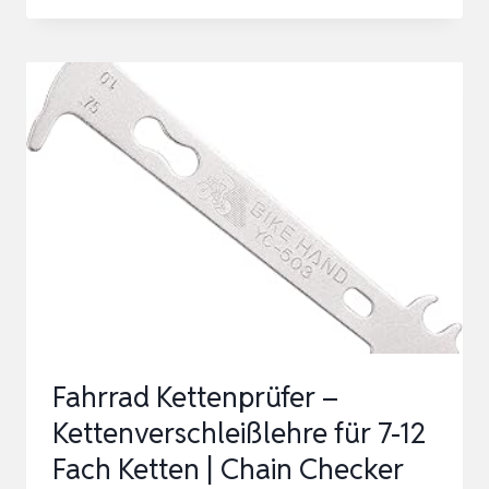
CYCLING
KETTENMESSLEHRE
FAHRRADKETTE
MULTITOOL
MIT
KETTENHAKEN
FÜR
FAHRRÄDER
KETTENVERSCHLE…
Fahrrad Kettenprüfer –
Kettenverschleißlehre für 7-12
Fach Ketten | Chain Checker