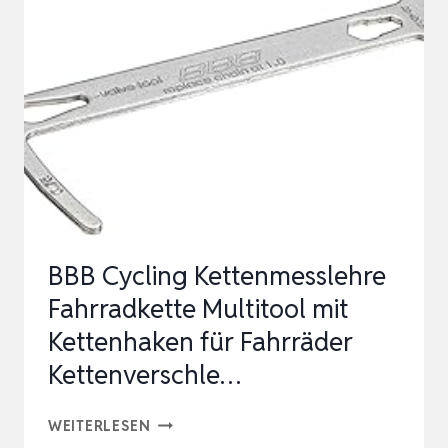
KETTEN
PRÜFER+KETTENSPANNER+FAHRRAD
FE…
BBB Cycling Kettenmesslehre
Fahrradkette Multitool mit
Kettenhaken für Fahrräder
Kettenverschle…
BBB
WEITERLESEN