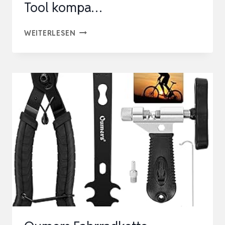
Tool kompa…
FAHRRAD
WEITERLESEN
KETTENPRÜFER
–
KETTENVERSCHLEISSLEHRE F
ÜR 7
-1
2 F
ACH K
ETTEN |
C
HAIN C
HECKER T
OOL K