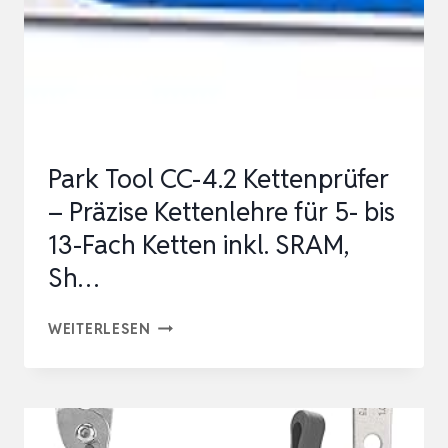
HNELLE UN
D EI
…
Park Tool CC-4.2 Kettenprüfer
– Präzise Kettenlehre für 5- bis
13-Fach Ketten inkl. SRAM,
Sh…
PARK
WEITERLESEN
TOOL
CC-
4.2
KETTENPRÜFER