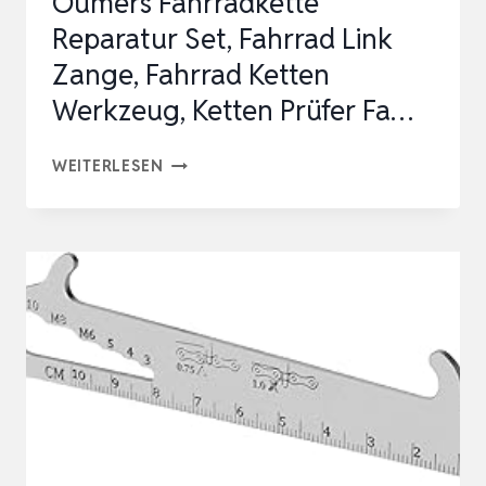
Oumers Fahrradkette
OMPA…
Reparatur Set, Fahrrad Link
Zange, Fahrrad Ketten
Werkzeug, Ketten Prüfer Fa…
OUMERS
WEITERLESEN
FAHRRADKETTE
REPARATUR
SET,
FAHRRAD
LINK
ZANGE,
FAHRRAD
KETTEN
WERKZEUG,