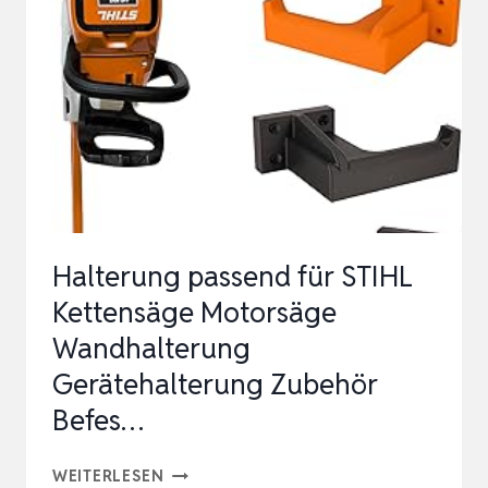
GEBÜRSTET
–
HALTERUNG
FÜR
6
KETTENSÄGENKETTEN
ALLER…
Halterung passend für STIHL
Kettensäge Motorsäge
Wandhalterung
Gerätehalterung Zubehör
Befes…
HALTERUNG
WEITERLESEN