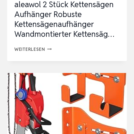
aleawol 2 Stück Kettensägen
Aufhänger Robuste
Kettensägenaufhänger
Wandmontierter Kettensäg…
ALEAWOL
WEITERLESEN
2
STÜCK
KETTENSÄGEN
AUFHÄNGER
ROBUSTE
KETTENSÄGENAUFHÄNGER
WANDMONTIERTER
KETTENSÄG…