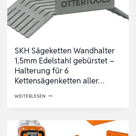
SKH Sägeketten Wandhalter
1,5mm Edelstahl gebürstet –
Halterung für 6
Kettensägenketten aller…
SKH
WEITERLESEN
SÄGEKETTEN
WANDHALTER
1,5MM
EDELSTAHL