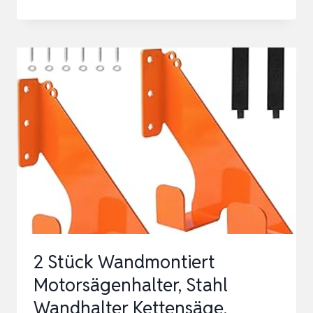
PASSEND
FÜR
STIHL
KETTENSÄGE
MOTORSÄGE
WANDHALTERUNG
GERÄTEHALTERUNG
ZUBEHÖR
BEFES…
2 Stück Wandmontiert
Motorsägenhalter, Stahl
Wandhalter Kettensäge,