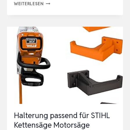
HALTERUNG
WEITERLESEN
PASSEND
FÜR
STIHL
GTA
26
AKKU
GEHÖLZSCHNEIDER
WANDHALTERUNG
ZUBEHÖR
GERÄTEHALTERUNG…
Halterung passend für STIHL
Kettensäge Motorsäge