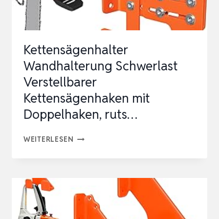
Kettensägenhalter
Wandhalterung Schwerlast
Verstellbarer
Kettensägenhaken mit
Doppelhaken, ruts…
KETTENSÄGENHALTER
WEITERLESEN
WANDHALTERUNG
SCHWERLAST
VERSTELLBARER
KETTENSÄGENHAKEN
MIT