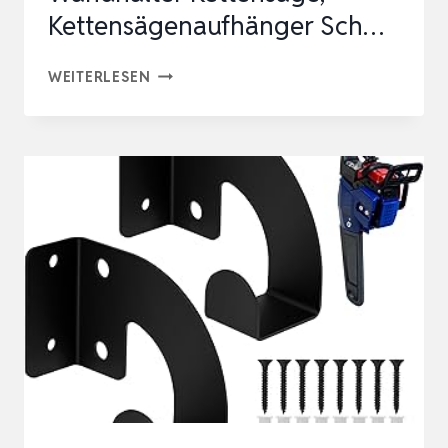
Kettensägenaufhänger Sch…
2
WEITERLESEN
STÜCK
WANDMONTIERT
MOTORSÄGENHALTER,
STAHL
WANDHALTER
KETTENSÄGE,
KETTENSÄGENAUFHÄNGER
SCH…