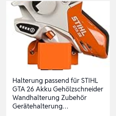
–
HOCHFESTE
WANDHALTERUNG
FÜR
GARAGE
&
WERKSTATT
–
UNIVERSELL
FÜR
Halterung passend für STIHL
S…
GTA 26 Akku Gehölzschneider
Wandhalterung Zubehör
Gerätehalterung…