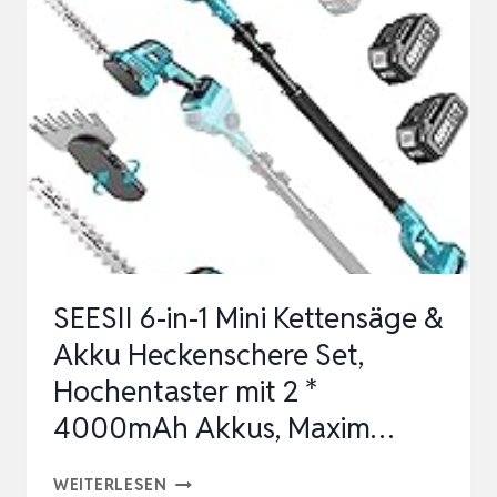
ZOLL
MINI
KETTENSÄGE
MIT
TELESKOPSTANGE
&
33
MM
ELEKTRO
SEESII 6-in-1 Mini Kettensäge &
GARTENSCHERE,
Akku Heckenschere Set,
4-
Hochentaster mit 2 *
IN-
4000mAh Akkus, Maxim…
1
G…
SEESII
WEITERLESEN