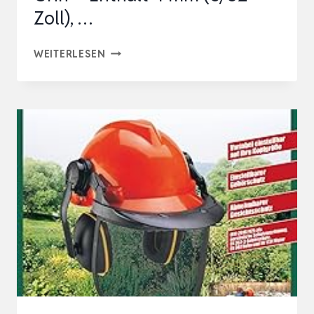
Zoll), …
MAXIM…
TARIST
WEITERLESEN
FEILENSET
KETTENSÄGE
6TLG,
FEILE
FÜR
KETTENSÄGE
MIT
GRIFF
–
ENTHÄLT
4
MM