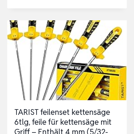
6-
IN-
1
MINI
KETTENSÄGE
&
AKKU
HECKENSCHERE
SET,
HOCHENTASTER
MIT
2
TARIST feilenset kettensäge
*
6tlg, feile für kettensäge mit
4000MAH
Griff – Enthält 4 mm (5/32-
AKKUS,