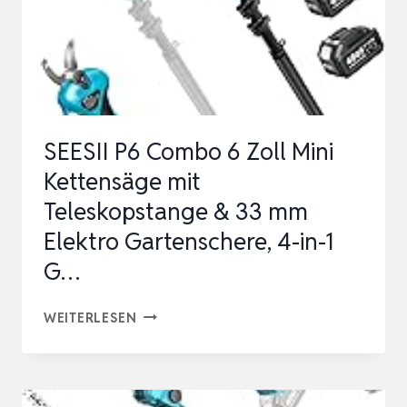
SEESII P6 Combo 6 Zoll Mini
Kettensäge mit
Teleskopstange & 33 mm
Elektro Gartenschere, 4-in-1
G…
SEESII
WEITERLESEN
P6
COMBO
6