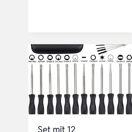
WA0462
LANDROID
REINIGUNGSSET,
SCHWARZ
Set mit 12