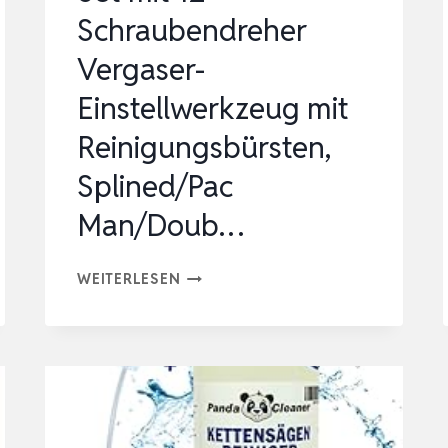
Schraubendreher
Vergaser-
Einstellwerkzeug mit
Reinigungsbürsten,
Splined/Pac
Man/Doub…
SET
WEITERLESEN
MIT
12
SCHRAUBENDREHER
VERGASER-
EINSTELLWERKZEUG