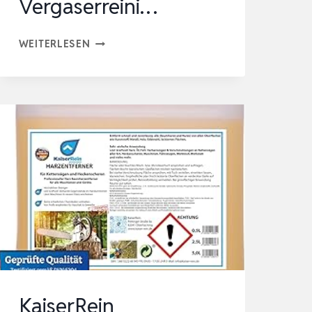
Vergaserreini…
VERGASERREINIGER
WEITERLESEN
SET,
VERGASER
REINIGUNGSSET,
ARZENTFERNER
DÜSENREINIGUNGSNADELN
FÜR
MOTORRAD,
VERGASERREINI…
KaiserRein