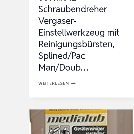
Schraubendreher
Vergaser-
Einstellwerkzeug mit
Reinigungsbürsten,
Splined/Pac
Man/Doub…
SET
WEITERLESEN
MIT
12
SCHRAUBENDREHER
VERGASER-
EINSTELLWERKZEUG