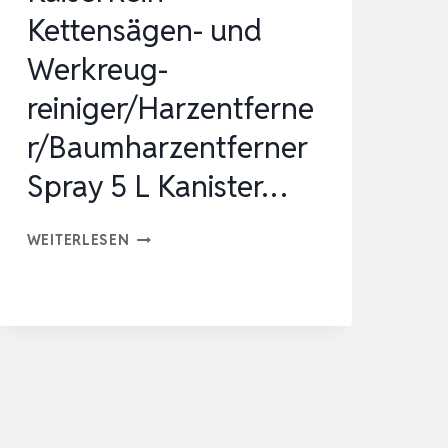
Kettensägen- und
Werkreug-
reiniger/Harzentferne
r/Baumharzentferner
Spray 5 L Kanister…
KAISERREIN
WEITERLESEN
KETTENSÄGEN-
UND
WERKREUG-
REINIGER/HARZENTFERNER/BAUMHARZEN
SPRAY
5
L