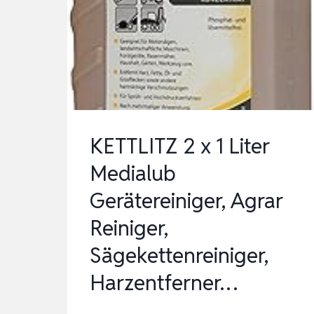
MIT
REINIGUNGSBÜRSTEN,
SPLINED/PAC
MAN/DOUB…
KETTLITZ 2 x 1 Liter
Medialub
Gerätereiniger, Agrar
Reiniger,
Sägekettenreiniger,
Harzentferner…