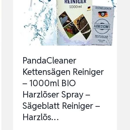
MIT
REINIGUNGSBÜRSTEN,
SPLINED/PAC
MAN/DOUB…
PandaCleaner
Kettensägen Reiniger
– 1000ml BIO
Harzlöser Spray –
Sägeblatt Reiniger –
Harzlös…