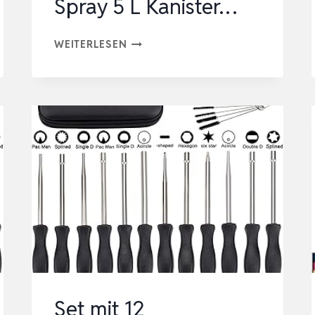
Spray 5 L Kanister…
KAISERREIN
WEITERLESEN
KETTENSÄGEN-
UND
WERKREUG-
REINIGER/HARZENTFERNER/BAUMH
SPRAY
5
L
KANISTER…
Set mit 12