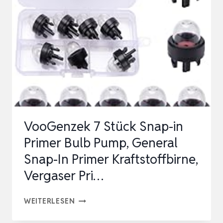
KIT,
BENZINSCHLAUCH
DICHTUNG,
UNIVERSAL
KRAFTSTOFFLEITU…
VooGenzek 7 Stück Snap-in
Primer Bulb Pump, General
Snap-In Primer Kraftstoffbirne,
Vergaser Pri…
VOOGENZEK
WEITERLESEN
7