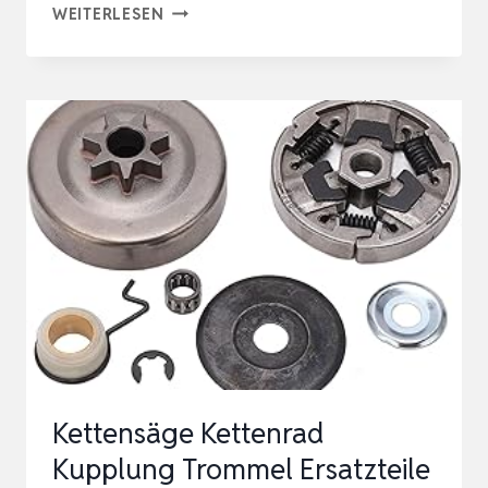
VOOGENZEK
WEITERLESEN
2
STÜCK
UNIVERSAL
BENZINFILTER
KIT,
BENZINSCHLAUCH
DICHTUNG,
UNIVERSAL
KRAFTSTOFFLEITU…
Kettensäge Kettenrad
Kupplung Trommel Ersatzteile