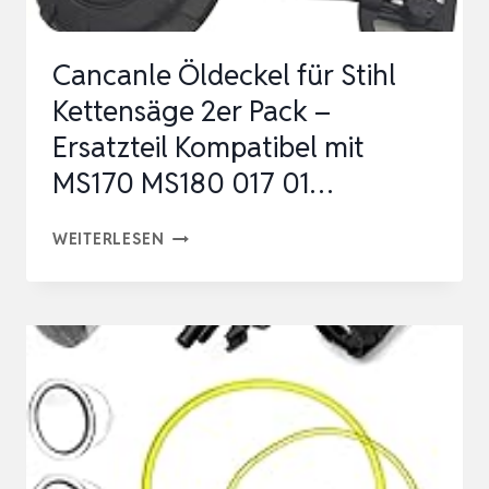
MS181C
…
Cancanle Öldeckel für Stihl
Kettensäge 2er Pack –
Ersatzteil Kompatibel mit
MS170 MS180 017 01…
CANCANLE
WEITERLESEN
ÖLDECKEL
FÜR
STIHL
KETTENSÄGE
2ER
PACK
–