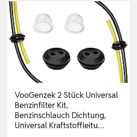
KIT,
BENZINSCHLAUCH,
DIESELSCHLAUCH,
INNENDURCHMESSERN
2
MM,
2.5
M…
VooGenzek 2 Stück Universal
Benzinfilter Kit,
Benzinschlauch Dichtung,
Universal Kraftstoffleitu…