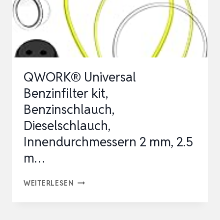
ERSATZTEIL
KOMPATIBEL
MIT
MS170
MS180
QWORK® Universal
017
Benzinfilter kit,
01…
Benzinschlauch,
Dieselschlauch,
Innendurchmessern 2 mm, 2.5
m…
QWORK®
WEITERLESEN
UNIVERSAL
BENZINFILTER