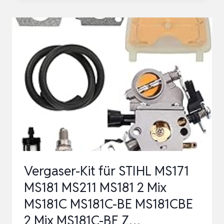
STÜCK
SNAP-
IN
PRIMER
BULB
PUMP,
GENERAL
SNAP-
IN
PRIMER
KRAFTSTOFFBIRNE,
Vergaser-Kit für STIHL MS171
VERGASER
MS181 MS211 MS181 2 Mix
PRI…
MS181C MS181C-BE MS181CBE
2 Mix MS181C-BE Z…