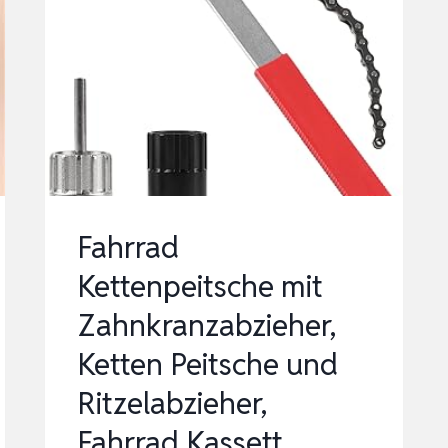
KASSETTEN
ABZIEHER
KIT,
RITZELABZIEHER
KASSET…
Fahrrad
Kettenpeitsche mit
Zahnkranzabzieher,
Ketten Peitsche und
Ritzelabzieher,
Fahrrad Kassett…