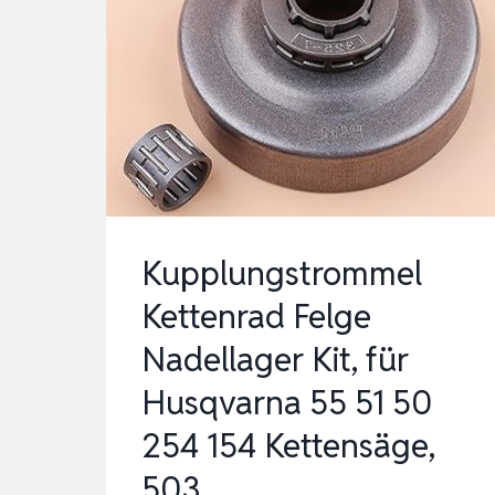
FÜR
RADNABE
DUCATI
1098…
Kupplungstrommel
Kettenrad Felge
Nadellager Kit, für
Husqvarna 55 51 50
254 154 Kettensäge,
503…