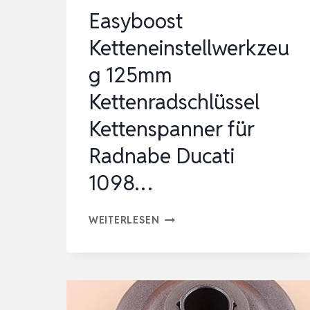
Easyboost
Ketteneinstellwerkzeu
g 125mm
Kettenradschlüssel
Kettenspanner für
Radnabe Ducati
1098…
EASYBOOST
WEITERLESEN
KETTENEINSTELLWERKZEUG
125MM
KETTENRADSCHLÜSSEL
KETTENSPANNER