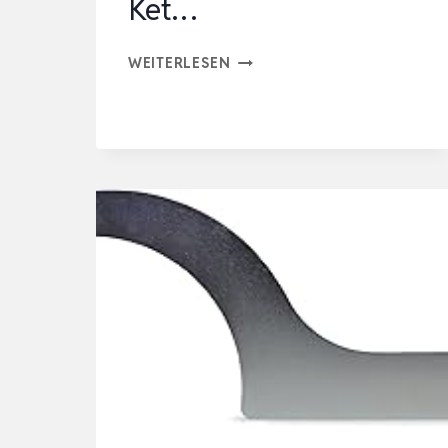
Ket…
BÜCHEL
WEITERLESEN
FAHRRAD
WERKZEUG
SETS
–
KETTENPEITSCHE
MIT
ZAHNKRANZABZIEHER
&
KETTENNIETER
SET
MIT
KET…