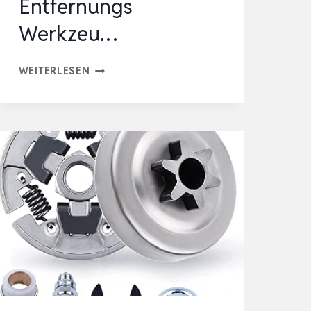
Entfernungs
Werkzeu…
FAHRRAD
WEITERLESEN
KETTENPEITSCHE
MIT
ZAHNKRANZABZIEHER
UND
ABZIEHER
UNIVERSAL,KASSETTEN
ENTFERNUNGS
WERKZEU…