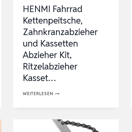
HENMI Fahrrad
Kettenpeitsche,
Zahnkranzabzieher
und Kassetten
Abzieher Kit,
Ritzelabzieher
Kasset…
HENMI
WEITERLESEN
FAHRRAD
KETTENPEITSCHE,
ZAHNKRANZABZIEHER
UND