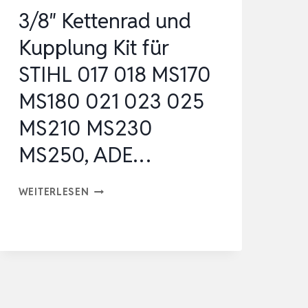
3/8″ Kettenrad und
Kupplung Kit für
STIHL 017 018 MS170
MS180 021 023 025
MS210 MS230
MS250, ADE…
3/8″
WEITERLESEN
KETTENRAD
UND
KUPPLUNG
KIT
FÜR