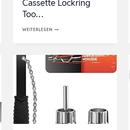
Cassette Lockring
Too…
KETTENPEITSCHE
WEITERLESEN
UND
ABZIEHER
SET，
FAHRRAD
KETTENPEITSCHE，
RITZELABNEHMER，
CASSETTE
LOCKRING
TOO…