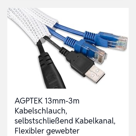
KABELBINDER
PISTOLE
UND
WERKZEUG
MIT
200
STÜCK
4.6
X
250
MM
AGPTEK 13mm-3m
KABELBINDERN
Kabelschlauch,
selbstschließend Kabelkanal,
Flexibler gewebter