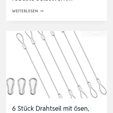
200
WEITERLESEN
STÜCK
UNIVERSAL
KABELBINDER
MIT
PIN
KNOPF
DESIGN,
UV
BESTÄNDIGES
NYLON,
ROBUSTE
SELBSTVERRI…
6 Stück Drahtseil mit ösen,