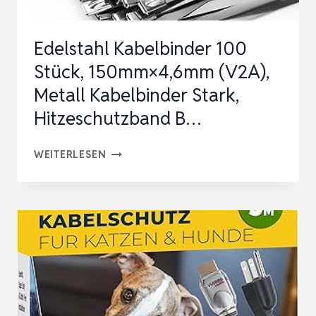
FAHRRÄDE…
Edelstahl Kabelbinder 100
Stück, 150mm×4,6mm (V2A),
Metall Kabelbinder Stark,
Hitzeschutzband B…
EDELSTAHL
WEITERLESEN
KABELBINDER
100
STÜCK,
150MM×4,6MM
(V2A),
METALL
KABELBINDER