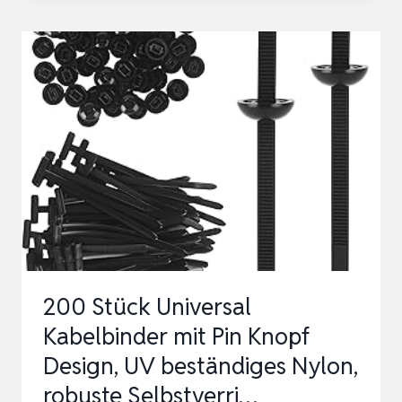
2M,
SICHERHEITSKABEL
STAHLSEIL
MIT
KUNSTSTOFF
UMMANTELT,
SICHERUNG
FÜR
F…
200 Stück Universal
Kabelbinder mit Pin Knopf
Design, UV beständiges Nylon,
robuste Selbstverri…