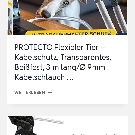
STARK,
HITZESCHUTZBAND
B…
PROTECTO Flexibler Tier –
Kabelschutz, Transparentes,
Beißfest, 3 m lang/Ø 9mm
Kabelschlauch …
PROTECTO
WEITERLESEN
FLEXIBLER
TIER
–
KABELSCHUTZ,