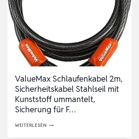
SET
ÜBERFAHRSCHUTZ
KABELKANAL
FUSSBODENKANAL B
RÜCKE R
A…
ValueMax Schlaufenkabel 2m,
Sicherheitskabel Stahlseil mit
Kunststoff ummantelt,
Sicherung für F…
VALUEMAX
WEITERLESEN
SCHLAUFENKABEL