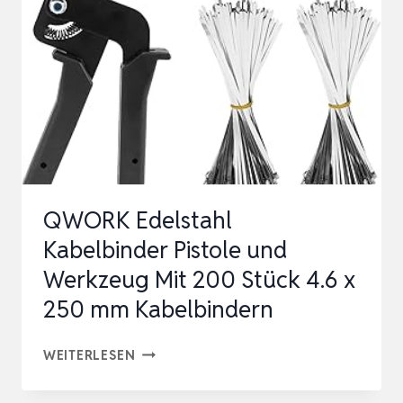
TRANSPARENTES,
BEISSFEST, 3
M
L
ANG/Ø
9
MM K
ABELSCHLAUCH …
QWORK Edelstahl
Kabelbinder Pistole und
Werkzeug Mit 200 Stück 4.6 x
250 mm Kabelbindern
QWORK
WEITERLESEN
EDELSTAHL