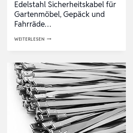
Edelstahl Sicherheitskabel für
Gartenmöbel, Gepäck und
Fahrräde…
6
WEITERLESEN
STÜCK
DRAHTSEIL
MIT
ÖSEN,
EDELSTAHL
SICHERHEITSKABEL
FÜR
GARTENMÖBEL,
GEPÄCK
UND