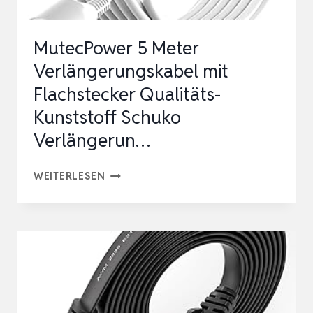
MutecPower 5 Meter
Verlängerungskabel mit
Flachstecker Qualitäts-
Kunststoff Schuko
Verlängerun…
MUTECPOWER
WEITERLESEN
5
METER
VERLÄNGERUNGSKABEL
MIT
FLACHSTECKER
QUALITÄTS-