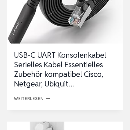
KUNSTSTOFF
SCHUKO
VERLÄNGERUN…
USB-C UART Konsolenkabel
Serielles Kabel Essentielles
Zubehör kompatibel Cisco,
Netgear, Ubiquit…
USB-
WEITERLESEN
C
UART
KONSOLENKABEL