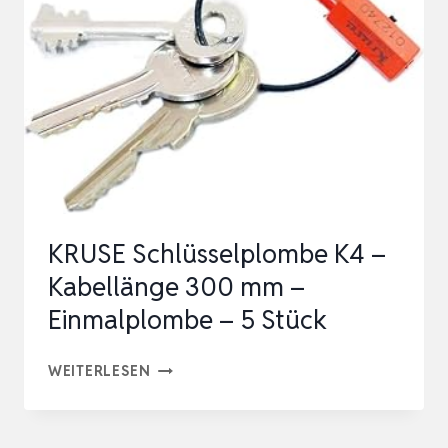
KOMPATIBEL
MIT
CISCO,
NETGEAR,
UBIQUITY,
LINKSYS,
ROUT…
KRUSE Schlüsselplombe K4 –
Kabellänge 300 mm –
Einmalplombe – 5 Stück
KRUSE
WEITERLESEN
SCHLÜSSELPLOMBE
K4