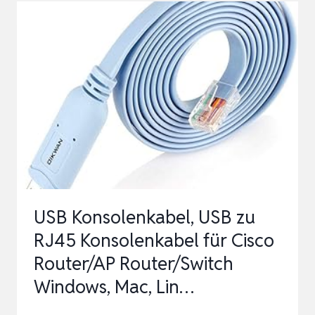
–
KABELLÄNGE
300
MM
–
EINMALPLOMBE
–
5
STÜCK
USB Konsolenkabel, USB zu
RJ45 Konsolenkabel für Cisco
Router/AP Router/Switch
Windows, Mac, Lin…