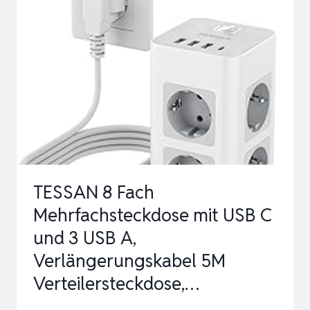
SERIELLES
KABEL
ESSENTIELLES
ZUBEHÖR
KOMPATIBEL
CISCO,
NETGEAR,
UBIQUIT…
TESSAN 8 Fach
Mehrfachsteckdose mit USB C
und 3 USB A,
Verlängerungskabel 5M
Verteilersteckdose,…