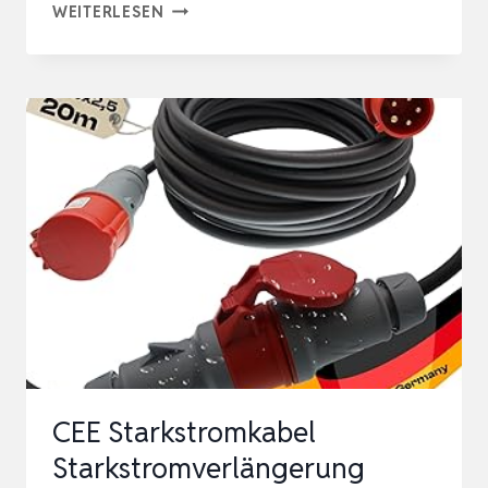
USB
WEITERLESEN
KONSOLENKABEL,
USB
ZU
RJ45
KONSOLENKABEL
FÜR
CISCO
ROUTER/AP
ROUTER/SWITCH
WINDOWS,
MAC,
LIN…
CEE Starkstromkabel
Starkstromverlängerung