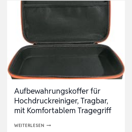
HOCHDRUCKREINIGER
2X18V
(OHNE
AKKU,
OHNE
LADEGERÄT)
INKL.
WASSER-
UND
TRANS…
Aufbewahrungskoffer für
Hochdruckreiniger, Tragbar,
mit Komfortablem Tragegriff
AUFBEWAHRUNGSKOFFER
WEITERLESEN