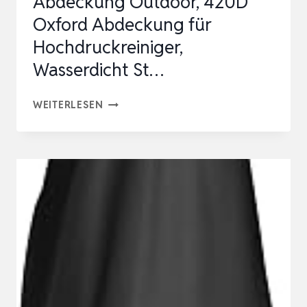
Abdeckung Outdoor, 420D
Oxford Abdeckung für
Hochdruckreiniger,
Wasserdicht St…
HOCHDRUCKREINIGER
WEITERLESEN
ABDECKUNG
OUTDOOR,
420D
OXFORD
ABDECKUNG
FÜR
HOCHDRUCKREINIGER,
WASSERDICHT
ST…