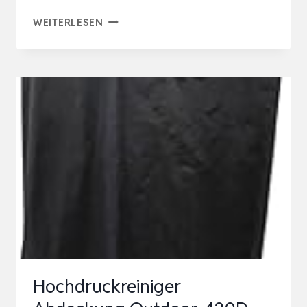
AUFBEWAHRUNGSKOFFER
WEITERLESEN
FÜR
HOCHDRUCKREINIGER,
VIELSEITIGE
TASCHE
FÜR
HOCHDRUCKSPRÜHER
Hochdruckreiniger