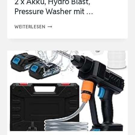
2 x Akku, Hydro Blast,
Pressure Washer mit …
AKKU
WEITERLESEN
HOCHDRUCKREINIGER,
MOBILER
HOCHDRUCKREINIGER
MIT
2
X
AKKU,
HYDRO
BLAST,
PRESSURE
WASHER
MIT