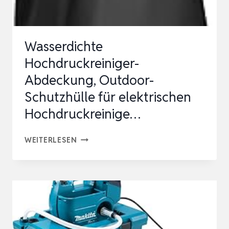
Wasserdichte
Hochdruckreiniger-
Abdeckung, Outdoor-
Schutzhülle für elektrischen
Hochdruckreinige…
WASSERDICHTE
WEITERLESEN
HOCHDRUCKREINIGER-
ABDECKUNG,
OUTDOOR-
SCHUTZHÜLLE
FÜR