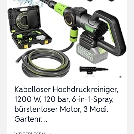
HOCHDRUCKREINIGER
2X18V
(OHNE
AKKU,
OHNE
LADEGERÄT)
INKL.
WASSER-
UND
TRANS…
Kabelloser Hochdruckreiniger,
1200 W, 120 bar, 6-in-1-Spray,
bürstenloser Motor, 3 Modi,
Gartenr…
KABELLOSER