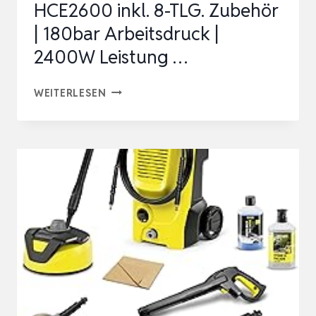
HCE2600 inkl. 8-TLG. Zubehör
BAR,
| 180bar Arbeitsdruck |
…
2400W Leistung …
SCHEPPACH
WEITERLESEN
HOCHDRUCKREINIGER
HCE2600
INKL.
8-
TLG.
ZUBEHÖR
|
180BAR
ARBEITSDRUCK
|