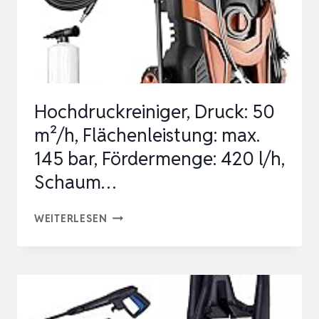
DRUCK:
MAX.
145
BAR,
FÖRDERMENGE:
Hochdruckreiniger, Druck: 50
500
m²/h, Flächenleistung: max.
L/H,
145 bar, Fördermenge: 420 l/h,
FL…
Schaum…
HOCHDRUCKREINIGER,
WEITERLESEN
DRUCK:
50
M²/H,
FLÄCHENLEISTUNG: