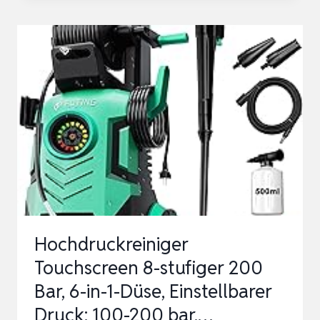
K
5
FJ,
DRUCK:
MAX.
145
BAR,
FÖRDERMENGE:
500
L/H,
FLÄCHENLEISTUNG:
Hochdruckreiniger
…
Touchscreen 8-stufiger 200
Bar, 6-in-1-Düse, Einstellbarer
Druck: 100-200 bar,…