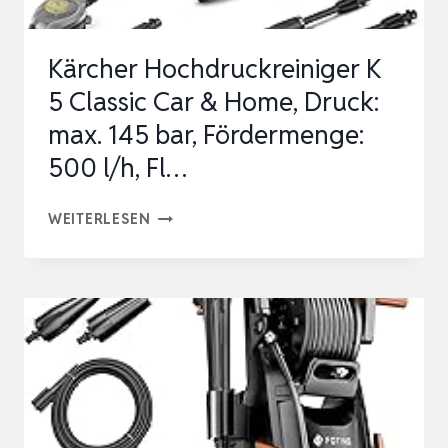
2400W
LEISTUNG
Kärcher Hochdruckreiniger K
…
5 Classic Car & Home, Druck:
max. 145 bar, Fördermenge:
500 l/h, Fl…
KÄRCHER
WEITERLESEN
HOCHDRUCKREINIGER
K
5
CLASSIC
CAR
&
HOME,