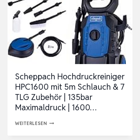
MAX.
145
BAR,
FÖRDERMENGE:
420
L/H,
SCHAUM…
Scheppach Hochdruckreiniger
HPC1600 mit 5m Schlauch & 7
TLG Zubehör | 135bar
Maximaldruck | 1600…
SCHEPPACH
WEITERLESEN
HOCHDRUCKREINIGER