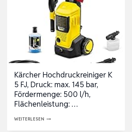
BAR,
6-
IN-
1-
DÜSE,
EINSTELLBARER
DRUCK:
100-
Kärcher Hochdruckreiniger K
200
5 FJ, Druck: max. 145 bar,
BAR,
Fördermenge: 500 l/h,
…
Flächenleistung: …
KÄRCHER
WEITERLESEN
HOCHDRUCKREINIGER