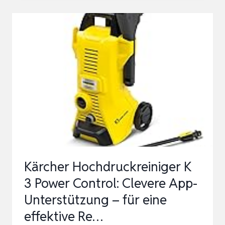
HPC1600
MIT
5M
SCHLAUCH
&
7
TLG
ZUBEHÖR
|
135BAR
MAXIMALDRUCK
Kärcher Hochdruckreiniger K
|
3 Power Control: Clevere App-
1600…
Unterstützung – für eine
effektive Re…