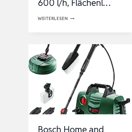
600 l/h, Flächenl…
KÄRCHER
WEITERLESEN
HOCHDRUCKREINIGER
K
7
WCM
FJ,
DRUCK:
MAX.
180
BAR,
FÖRDERMENGE:
MAX.
600
Bosch Home and