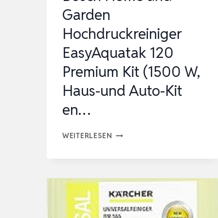
L/H,
Garden
FLÄCHENL…
Hochdruckreiniger
EasyAquatak 120
Premium Kit (1500 W,
Haus-und Auto-Kit
en…
BOSCH
WEITERLESEN
HOME
AND
GARDEN
HOCHDRUCKREINIGER
EASYAQUATAK