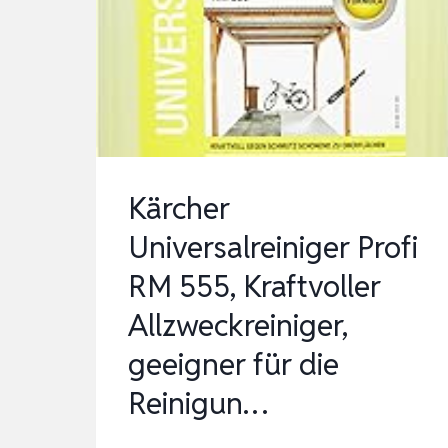
120
PREMIUM
KIT
(1500
W,
HAUS-
UND
Kärcher
AUTO-
Universalreiniger Profi
KIT
RM 555, Kraftvoller
EN…
Allzweckreiniger,
geeigner für die
Reinigun…