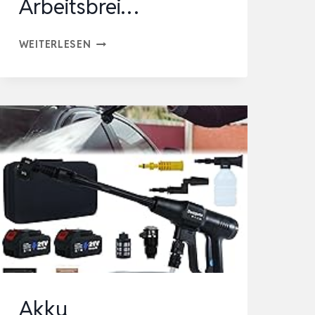
Arbeitsbrei…
KÄRCHER
WEITERLESEN
TERRASSENREINIGER
PCL
6,
DRUCK:
MAX.
10
BAR,
WASSERDURCHFLUSS:
MAX.
180
L/H,
ARBEITSBREI…
Akku