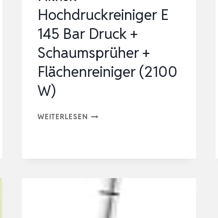
…
Hochdruckreiniger E
145 Bar Druck +
Schaumsprüher +
Flächenreiniger (2100
W)
NILFISK
WEITERLESEN
HOCHDRUCKREINIGER
E
145
BAR
DRUCK
+
SCHAUMSPRÜHER