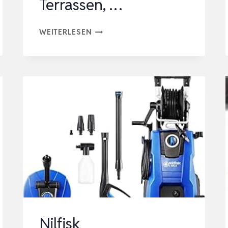
Terrassen, …
NILFISK
WEITERLESEN
HOCHDRUCKREINIGER
EXCELLENT
180
BAR
MIT
SMART
ASSITANT
–
PRESSURE
WASHER
FÜR
TERRASSEN,
Nilfisk