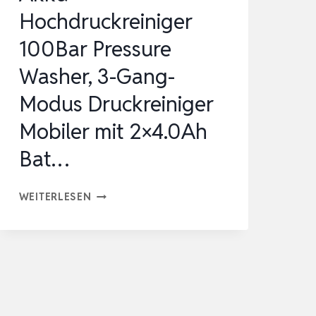
Hochdruckreiniger
100Bar Pressure
Washer, 3-Gang-
Modus Druckreiniger
Mobiler mit 2×4.0Ah
Bat…
AKKU
WEITERLESEN
HOCHDRUCKREINIGER
100BAR
PRESSURE
WASHER,
3-