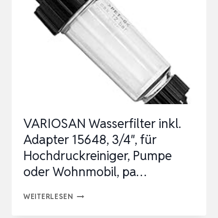
DER
HOCHDRUCKREINIGER-
PUMPE,
AUSWASCHBAR,
ERHÖHUNG
DE…
VARIOSAN Wasserfilter inkl.
Adapter 15648, 3/4″, für
Hochdruckreiniger, Pumpe
oder Wohnmobil, pa…
VARIOSAN
WEITERLESEN
WASSERFILTER