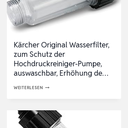
GARTEN,
PASSEND
U.A.
ZU
BOS…
Kärcher Original Wasserfilter,
zum Schutz der
Hochdruckreiniger-Pumpe,
auswaschbar, Erhöhung de…
KÄRCHER
WEITERLESEN
ORIGINAL
WASSERFILTER,
ZUM
SCHUTZ