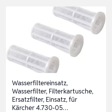
INKL.
ADAPTER
15648,
3/4″,
FÜR
HOCHDRUCKREINIGER,
PUMPE
ODER
WOHNMOBIL,
PA…
Wasserfiltereinsatz,
Wasserfilter, Filterkartusche,
Ersatzfilter, Einsatz, für
Kärcher 4.730-05…