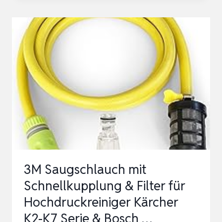
INKL.
ADAPTER
15648,
3/4″,
FÜR
HOCHDRUCKREINIGER,
PUMPE
ODER
WOHNMOBIL,
PA…
3M Saugschlauch mit
Schnellkupplung & Filter für
Hochdruckreiniger Kärcher
K2-K7 Serie & Bosch …