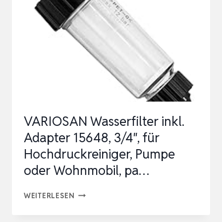
DER
HOCHDRUCKREINIGER-
PUMPE,
AUSWASCHBAR,
ERHÖHUNG
DE…
VARIOSAN Wasserfilter inkl.
Adapter 15648, 3/4″, für
Hochdruckreiniger, Pumpe
oder Wohnmobil, pa…
VARIOSAN
WEITERLESEN
WASSERFILTER