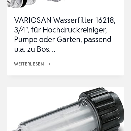
+
2
VARIOSAN Wasserfilter 16218,
S…
3/4″, für Hochdruckreiniger,
Pumpe oder Garten, passend
u.a. zu Bos…
VARIOSAN
WEITERLESEN
WASSERFILTER
16218,
3/4″,
FÜR
HOCHDRUCKREINIGER,
PUMPE
ODER