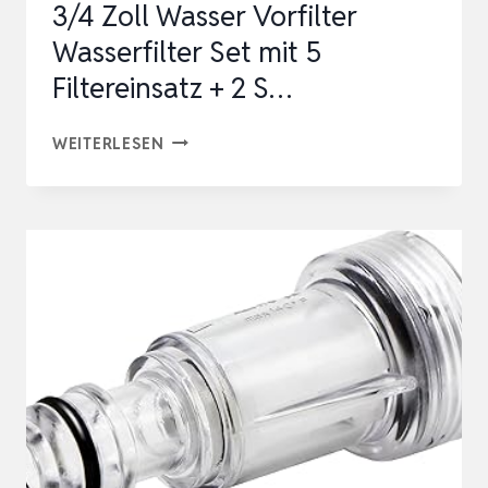
3/4 Zoll Wasser Vorfilter
…
Wasserfilter Set mit 5
Filtereinsatz + 2 S…
WASSERFILTER
WEITERLESEN
GARTENSCHLAUCH,
3/4
ZOLL
WASSER
VORFILTER
WASSERFILTER
SET
MIT
5
FILTEREINSATZ