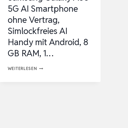
5G AI Smartphone
6
…
ohne Vertrag,
Simlockfreies AI
Handy mit Android, 8
GB RAM, 1…
SAMSUNG
WEITERLESEN
GALAXY
A56
5G
AI
SMARTPHONE
OHNE
VERTRAG,