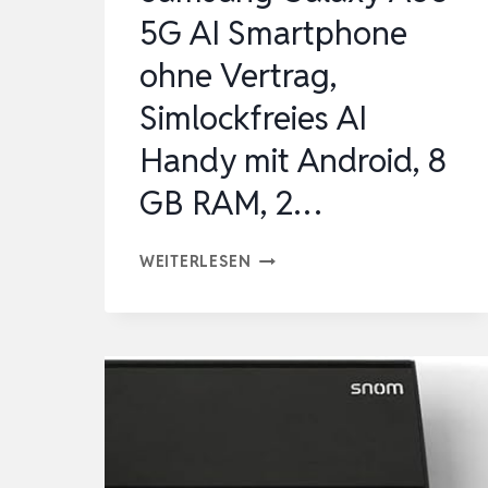
5G AI Smartphone
ANRUFE
UND…
ohne Vertrag,
Simlockfreies AI
Handy mit Android, 8
GB RAM, 2…
SAMSUNG
WEITERLESEN
GALAXY
A56
5G
AI
SMARTPHONE
OHNE
VERTRAG,