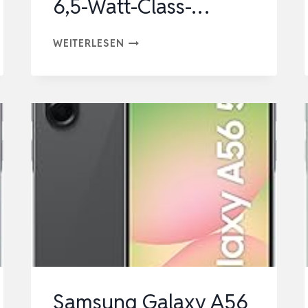
6,5-Watt-Class-…
SNOM
WEITERLESEN
PA1+
SIP-
BASIERTES
DURCHSAGESYSTEM
DURCH
ERSTELLEN
EINES
ANRUFS
VOM
TELEFON,
6,5-
WATT-
Samsung Galaxy A56