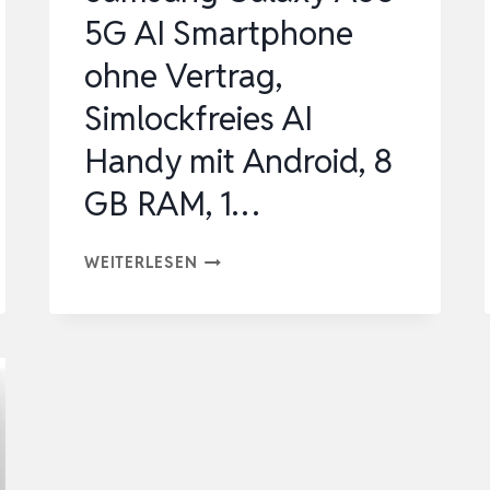
CLASS-
5G AI Smartphone
…
ohne Vertrag,
Simlockfreies AI
Handy mit Android, 8
GB RAM, 1…
SAMSUNG
WEITERLESEN
GALAXY
A56
5G
AI
SMARTPHONE
OHNE
VERTRAG,